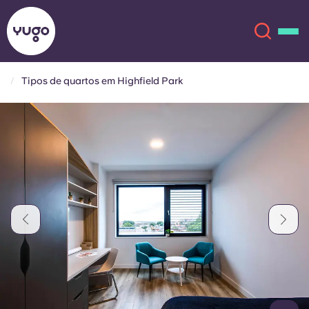
Tipos de quartos em Highfield Park
Sobre
English (GB)
English (US)
Localizações
Chinese
Español
Mais
Català
Deutsch
Italian
French
Conta
Língua
Portuguese