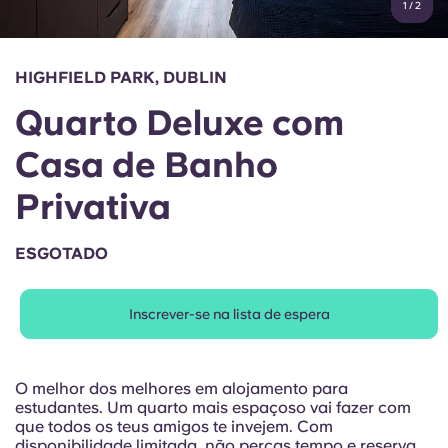
1
/
2
English (GB)
Selecione um país
Reservar agora
Selecione uma cidade
English (US)
HIGHFIELD PARK, DUBLIN
Selecione uma residência
Quarto Deluxe com
Chinese
Iniciar sessão
Casa de Banho
Español
Privativa
Català
ESGOTADO
Deutsch
Inscrever-se na lista de espera
Italian
O melhor dos melhores em alojamento para
French
estudantes. Um quarto mais espaçoso vai fazer com
que todos os teus amigos te invejem. Com
disponibilidade limitada, não percas tempo e reserva