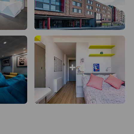
+ 4
ns