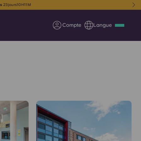
ans
23
jours
10
H
11
M
Compte
Langue
Deutsch
Italian
French
Apply Now
us
S'associer à Yugo
Informations pour les
parents
Entrer en contact