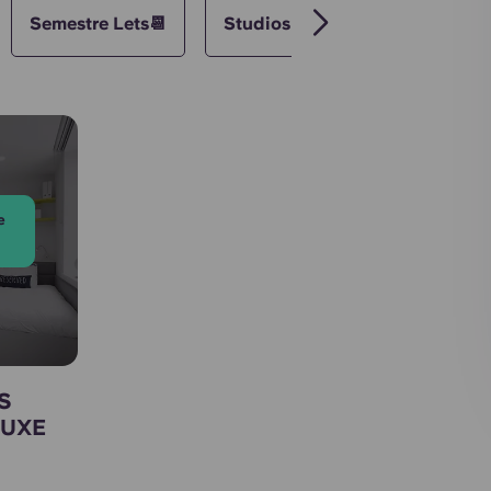
Semestre Lets📆
Studios
e
S
LUXE