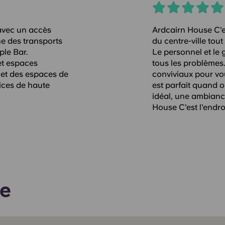
 avec un accès
Ardcairn House C'es
he des transports
du centre-ville tout
le Bar.
Le personnel et le 
et espaces
tous les problèmes
 et des espaces de
conviviaux pour vou
vices de haute
est parfait quand o
idéal, une ambianc
House C'est l'endroit
se