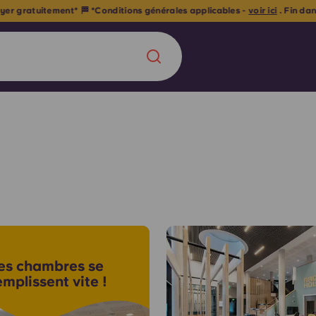
loyer gratuitement* 🏁 *Conditions générales applicables -
voir ici
. Fin d
Chinese
Español
Català
À propos de no
rde d'une
 étudiant
FAQ
es chambres se
emplissent vite !
reprise] avec
es moments
Blog