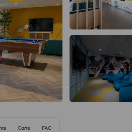
Espaces commu
nts
Carte
FAQ