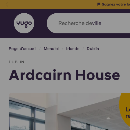
🏁 Gagnez votre 
Recherche de
pays
Page d'accueil
Mondial
Irlande
Dublin
English (GB)
English (US)
À propos
Lieux
Plus
DUBLIN
Portuguese
Ardcairn House
Yugo x VCARB : À l'avant-ga
nouvelle ère pour le logement
L
r
Yugo Le partenariat novateur de [nom de l'ent
VCARB alimente l'innovation, l'ambition et d