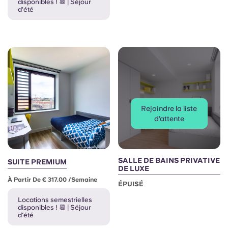
French
disponibles ! 📆 | Séjour
d'été
Portuguese
Rejoindre la liste
d'attente
SALLE DE BAINS PRIVATIVE
SUITE PREMIUM
DE LUXE
À Partir De € 317.00 /semaine
ÉPUISÉ
Locations semestrielles
disponibles ! 📆 | Séjour
d'été