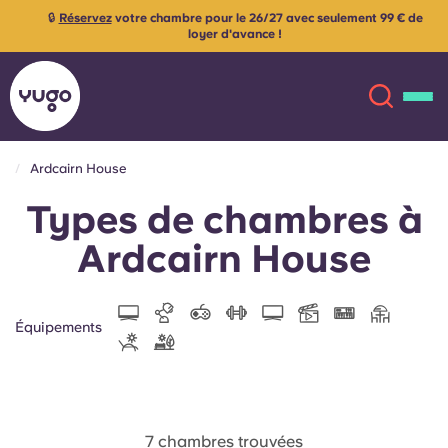
🔒
Réservez
votre chambre pour le 26/27 avec seulement 99 € de
loyer d'avance !
Ardcairn House
Types de chambres à
À propos
English (GB)
Ardcairn House
English (US)
Lieux
Chinese
Español
Plus
Équipements
Català
Deutsch
Italian
French
7 chambres trouvées