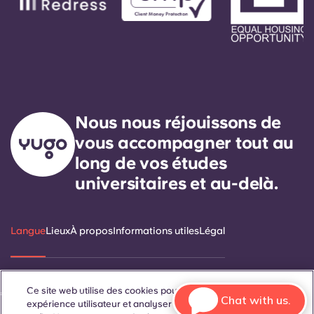
Nous nous réjouissons de
vous accompagner tout au
long de vos études
universitaires et au-delà.
Langue
Lieux
À propos
Informations utiles
Légal
Ce site web utilise des cookies pour améliorer votre
ñol
Català
Deutsch
Italian
French
Portuguese
Chat with us.
expérience utilisateur et analyser les performances et le