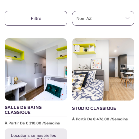
Compte
Langue
Portuguese
Filtre
English (GB)
Nom AZ
Sélectionnez un pays
Réservez maintenant
Sélectionnez une ville
English (US)
Choisissez une résidence
Chinese
Se connecter
Español
Català
Deutsch
SALLE DE BAINS
STUDIO CLASSIQUE
CLASSIQUE
À Partir De € 476.00 /semaine
Italian
À Partir De € 310.00 /semaine
Locations semestrielles