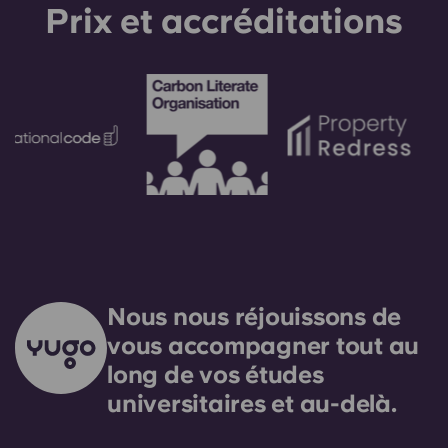
envisagé qu'en dernier ressort.
Prix ​​et accréditations
Nous nous réjouissons de
vous accompagner tout au
long de vos études
universitaires et au-delà.