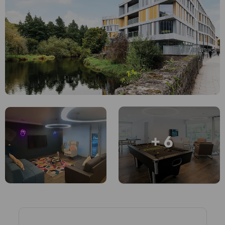
Compte
Langue
Portuguese
English (GB)
Sélectionnez un pays
Réservez maintenant
Sélectionnez une ville
English (US)
Choisissez une résidence
Chinese
Se connecter
Español
+ 6
Català
Deutsch
Italian