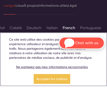
Langue
Lieux
À propos
Informations utiles
Légal
ñol
Català
Deutsch
Italian
French
Portuguese
Ce site web utilise des cookies pour améliorer votre
Chat with us.
expérience utilisateur et analyser les performances et le
trafic. Nous partageons également des informations
relatives à votre utilisation de notre site avec nos
partenaires de médias sociaux, de publicité et d'analyse.
Contactez-nous
Ne partagez pas mes informations personnelles
RÉSERVER UNE
Faites une visite
CHAMBRE
guidée
Accepter les cookies
© 2026. Tous droits réservés.
Lorsque des termes désignant un genre spécifique
apparaissent sur ce site web, ils sont destinés à s'appliquer à
tous, sans distinction de genre.