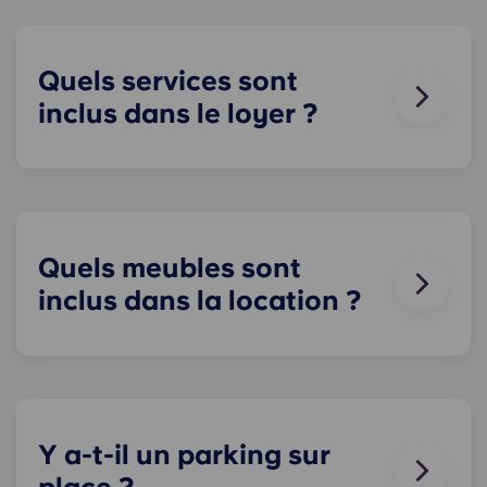
Quels services sont
inclus dans le loyer ?
L'eau, le gaz et l'électricité sont inclus dans votre
loyer ; vous n'avez donc pas à vous soucier du
paiement de vos factures. Le détail des prix est
disponible dans le tableau des tarifs.
Quels meubles sont
inclus dans la location ?
Tous nos appartements sont entièrement meublés
! Dans votre chambre, vous trouverez un lit, un
matelas, un bureau et des rangements pour vos
vêtements et effets personnels.
Y a-t-il un parking sur
Pendant votre séjour, vous pouvez décorer votre