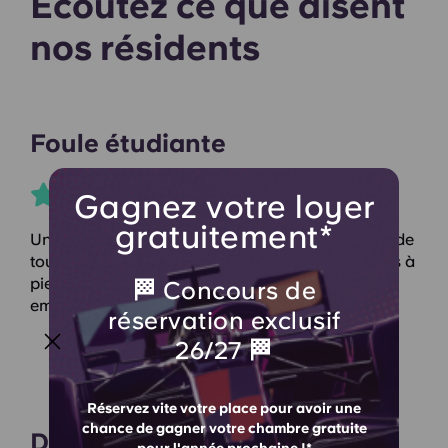
Écoutez ce que disent
nos résidents
Foule étudiante
Gagnez votre loyer
gratuitement*
Un hébergement exceptionnel. Moderne et doté de
tout le confort nécessaire. À seulement 5 minutes à
pied de l'UCC et à 8 minutes du centre-ville. Un
🏁 Concours de
emplacement idéal.
réservation exclusif
26/27 🏁
Réservez vite votre place pour avoir une
chance de gagner votre chambre gratuite
David P