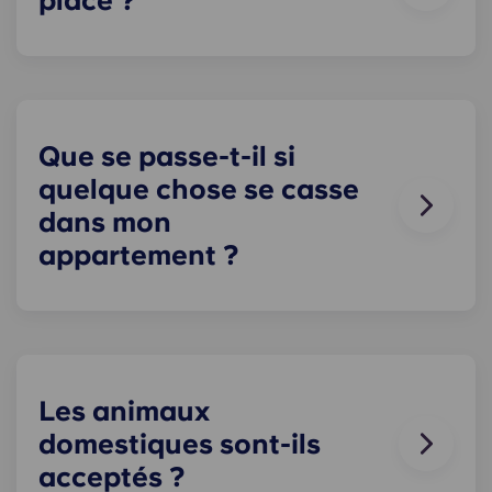
place ?
appartement comme bon vous semble, à
condition de le remettre dans l'état où il était
Le stationnement sur place est disponible
lorsque vous avez emménagé !
uniquement à certains endroits. Yugo Le
stationnement est disponible pour les résidents
en Irlande, mais n'est pas garanti. Veuillez
contacter notre équipe sur place pour connaître
Que se passe-t-il si
les options de stationnement à proximité.
quelque chose se casse
dans mon
appartement ?
Nous pouvons vous aider. Notre équipe de
maintenance, toujours disponible et à votre
écoute, intervient en cas de problème dans votre
appartement. Contactez-nous par téléphone ou à
la réception, et nous vous assisterons au plus vite.
Les animaux
domestiques sont-ils
acceptés ?