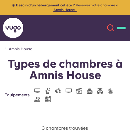
☀️
Besoin d'un hébergement cet été ?
Réservez votre chambre à
Amnis House .
Amnis House
Types de chambres à
À propos
English (GB)
Amnis House
English (US)
Lieux
Chinese
Español
Plus
Équipements
Català
Deutsch
Italian
French
3 chambres trouvées