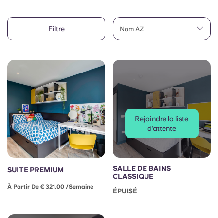
Compte
Langue
Portuguese
Filtre
English (GB)
Nom AZ
Sélectionnez un pays
Réservez maintenant
Sélectionnez une ville
English (US)
Choisissez une résidence
Chinese
Se connecter
Español
Rejoindre la liste
d'attente
Català
Deutsch
SALLE DE BAINS
SUITE PREMIUM
CLASSIQUE
À Partir De € 321.00 /semaine
ÉPUISÉ
Italian