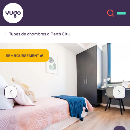
Types de chambres à Perth City
À propos
English (GB)
REMBOURSEMENT 💰
English (US)
Lieux
Chinese
Español
Plus
Català
Deutsch
Italian
French
Compte
Langue
Portuguese