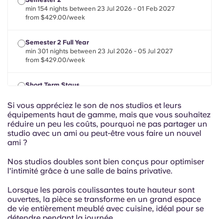
Portuguese
min 154 nights between 23 Jul 2026 - 01 Feb 2027
from $429.00/week
Semester 2 Full Year
min 301 nights between 23 Jul 2026 - 05 Jul 2027
from $429.00/week
Short Term Stays
min 28 nights between 22 Jul 2026 - 01 Feb 2027
from $429.00/week
Si vous appréciez le son de nos studios et leurs
équipements haut de gamme, mais que vous souhaitez
réduire un peu les coûts, pourquoi ne pas partager un
studio avec un ami ou peut-être vous faire un nouvel
ami ?
Nos studios doubles sont bien conçus pour optimiser
l'intimité grâce à une salle de bains privative.
Lorsque les parois coulissantes toute hauteur sont
ouvertes, la pièce se transforme en un grand espace
de vie entièrement meublé avec cuisine, idéal pour se
détendre pendant la journée.