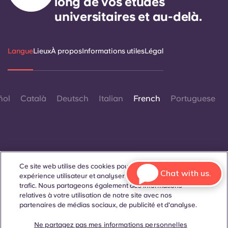
long de vos études
universitaires et au-delà.
Langue
Lieux
À propos
Informations utiles
Légal
ñol
Català
Deutsch
Italian
French
Portuguese
Ce site web utilise des cookies pour améliorer votre
Contactez-nous
Chat with us.
expérience utilisateur et analyser les performances et le
trafic. Nous partageons également des informations
relatives à votre utilisation de notre site avec nos
partenaires de médias sociaux, de publicité et d'analyse.
© 2026. Tous droits réservés.
Lorsque des termes désignant un genre spécifique
Ne partagez pas mes informations personnelles
apparaissent sur ce site web, ils sont destinés à s'appliquer à