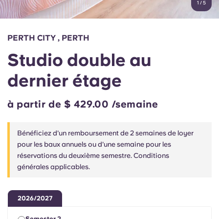
1
/
5
English (GB)
Sélectionnez un pays
Réservez maintenant
Sélectionnez une ville
English (US)
PERTH CITY , PERTH
Choisissez une résidence
Studio double au
Chinese
Se connecter
dernier étage
Español
à partir de $ 429.00 /semaine
Català
Bénéficiez d'un remboursement de 2 semaines de loyer
Deutsch
pour les baux annuels ou d'une semaine pour les
réservations du deuxième semestre. Conditions
générales applicables.
Italian
French
2026/2027
Semester 2