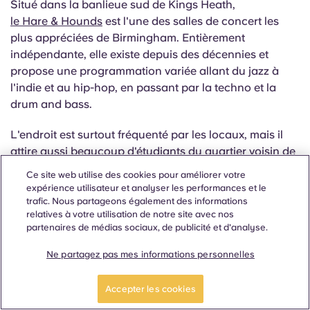
Situé dans la banlieue sud de Kings Heath,
le Hare & Hounds
est l'une des salles de concert les
plus appréciées de Birmingham. Entièrement
indépendante, elle existe depuis des décennies et
propose une programmation variée allant du jazz à
l'indie et au hip-hop, en passant par la techno et la
drum and bass.
L'endroit est surtout fréquenté par les locaux, mais il
attire aussi beaucoup d'étudiants du quartier voisin de
Selly Oak, notamment pour les soirées électro plus
Ce site web utilise des cookies pour améliorer votre
underground. L'équipe est vraiment passionnée par la
expérience utilisateur et analyser les performances et le
musique qu'elle programme et l'ambiance est
trafic. Nous partageons également des informations
relatives à votre utilisation de notre site avec nos
incroyable.
partenaires de médias sociaux, de publicité et d'analyse.
Lieu
: High Street, Kings Heath
Ne partagez pas mes informations personnelles
À quoi s'attendre
: Ambiance intimiste, mélange de
Accepter les cookies
genres musicaux, excellent système de sonorisation