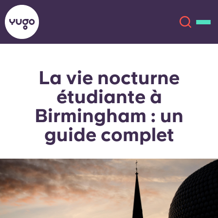
La vie nocturne
À propos
English (GB)
étudiante à
English (US)
Lieux
Birmingham : un
guide complet
Chinese
Español
Plus
Català
Deutsch
Italian
French
Compte
Langue
Portuguese