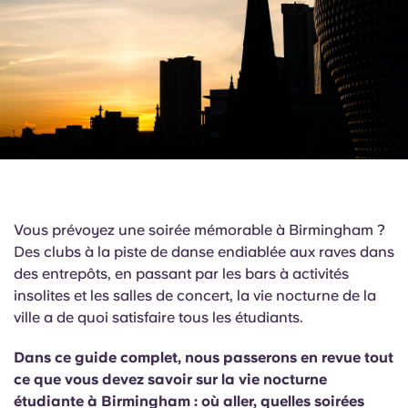
English (GB)
Sélectionnez un pays
Réservez maintenant
Sélectionnez une ville
English (US)
Choisissez une résidence
Chinese
Se connecter
Español
Català
Vous prévoyez une soirée mémorable à Birmingham ?
Des clubs à la piste de danse endiablée aux raves dans
Deutsch
des entrepôts, en passant par les bars à activités
insolites et les salles de concert, la vie nocturne de la
Italian
ville a de quoi satisfaire tous les étudiants.
Dans ce guide complet, nous passerons en revue tout
French
ce que vous devez savoir sur la vie nocturne
étudiante à Birmingham : où aller, quelles soirées