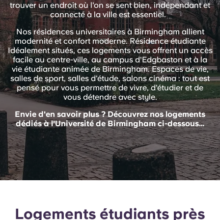
English (GB)
trouver un endroit où l'on se sent bien, indépendant et
Sélectionnez un pays
Réservez maintenant
connecté à la ville est essentiel.
Sélectionnez une ville
Nos résidences universitaires à Birmingham allient
English (US)
modernité et confort moderne. Résidence étudiante
Choisissez une résidence
Idéalement situés, ces logements vous offrent un accès
facile au centre-ville, au campus d'Edgbaston et à la
Chinese
vie étudiante animée de Birmingham. Espaces de vie,
Se connecter
salles de sport, salles d'étude, salons cinéma : tout est
Español
pensé pour vous permettre de vivre, d'étudier et de
vous détendre avec style.
Envie d'en savoir plus ? Découvrez nos logements
Català
dédiés à l'Université de Birmingham ci-dessous…
Deutsch
Italian
French
Logements étudiants près