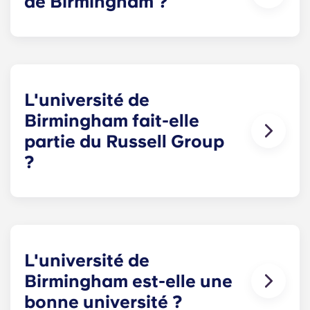
de Birmingham ?
Le campus principal de l'Université de
Birmingham
se situe à
Edgbaston, à environ cinq
kilomètres au sud-ouest du
centre-
ville de
Birmingham
. L'université dispose également
d'installations sur son campus de Selly Oak, à un
L'université de
kilomètre et demi plus au sud-ouest.
Birmingham fait-elle
partie du Russell Group
?
Oui, l'Université de Birmingham est membre du
Russell Group et est
reconnue
comme l'une des
principales institutions de recherche du
Royaume-Uni.
L'université de
Birmingham est-elle une
bonne université ?