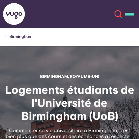
Birmingham
À propos
English (GB)
English (US)
Lieux
BIRMINGHAM, ROYAUME-UNI
Chinese
Español
Plus
Logements étudiants de
l'Université de
Català
Deutsch
Birmingham (UoB)
Italian
French
Compte
Langue
Commencer sa vie universitaire à Birmingham, c'est
Portuguese
bien plus que des cours et des échéances à respecter :