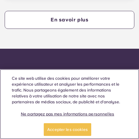
45 000 étudiants, ce qui en fait l'une des plus
grandes universités du Royaume-Uni. Sa
population étudiante comprend un grand nombre
En savoir plus
d'étudiants internationaux originaires de plus de
150 pays.
Prix ​​et accréditations
Ce site web utilise des cookies pour améliorer votre
expérience utilisateur et analyser les performances et le
trafic. Nous partageons également des informations
relatives à votre utilisation de notre site avec nos
partenaires de médias sociaux, de publicité et d'analyse.
Ne partagez pas mes informations personnelles
Accepter les cookies