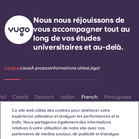
Nous nous réjouissons de
vous accompagner tout au
long de vos études
universitaires et au-delà.
Langue
Lieux
À propos
Informations utiles
Légal
ñol
Català
Deutsch
Italian
French
Portuguese
Ce site web utilise des cookies pour améliorer votre
expérience utilisateur et analyser les performances et le
trafic. Nous partageons également des informations
relatives à votre utilisation de notre site avec nos
partenaires de médias sociaux, de publicité et d'analyse.