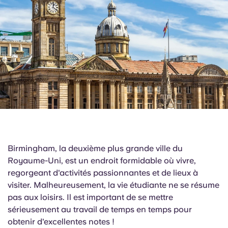
English (GB)
Sélectionnez un pays
Réservez maintenant
Sélectionnez une ville
English (US)
Choisissez une résidence
Chinese
Se connecter
Español
Català
Deutsch
Birmingham, la deuxième plus grande ville du
Royaume-Uni, est un endroit formidable où vivre,
regorgeant d'activités passionnantes et de lieux à
Italian
visiter. Malheureusement, la vie étudiante ne se résume
pas aux loisirs. Il est important de se mettre
French
sérieusement au travail de temps en temps pour
obtenir d'excellentes notes !