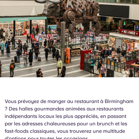
English (GB)
Sélectionnez un pays
Réservez maintenant
Sélectionnez une ville
English (US)
Choisissez une résidence
Chinese
Se connecter
Español
Català
Deutsch
Vous prévoyez de manger au restaurant à Birmingham
Italian
? Des halles gourmandes animées aux restaurants
indépendants locaux les plus appréciés, en passant
par les adresses chaleureuses pour un brunch et les
French
fast-foods classiques, vous trouverez une multitude
d'options pour toutes les occasions.