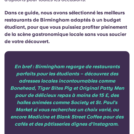
Portuguese
Dans ce guide, nous avons sélectionné les meilleurs
restaurants de Birmingham adaptés à un budget
étudiant, pour que vous puissiez profiter pleinement
de la scène gastronomique locale sans vous soucier
de votre découvert.
En bref : Birmingham regorge de restaurants
parfaits pour les étudiants – découvrez des
adresses locales incontournables comme
Bonehead, Tiger Bites Pig et Original Patty Men
pour de délicieux repas à moins de 15 £, des
halles animées comme Society et St. Paul's
Market si vous recherchez un choix varié, ou
encore Medicine et Blank Street Coffee pour des
cafés et des pâtisseries dignes d'Instagram.