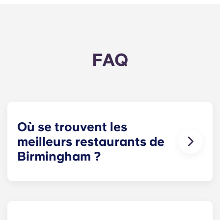
FAQ
Où se trouvent les
meilleurs restaurants de
Birmingham ?
Si vous cherchez un excellent repas sans vous
ruiner, vous ne pouvez pas vous tromper avec des
adresses incontournables comme Bonehead,
Tiger Bites Pig et Rudy's. Le quartier chinois