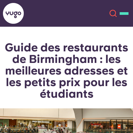
Guide des restaurants
À propos
English (GB)
de Birmingham : les
English (US)
Lieux
meilleures adresses et
les petits prix pour les
Chinese
Español
Plus
étudiants
Català
Deutsch
Italian
French
Compte
Langue
Portuguese