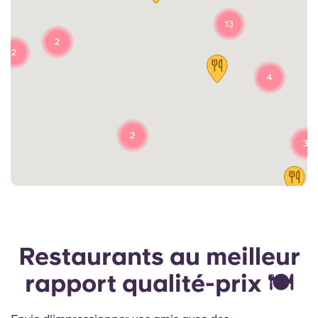
13
2
2
4
2
3
Restaurants au meilleur
rapport qualité-prix 🍽️