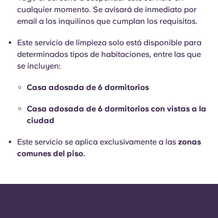
English (GB)
Elige un país
cualquier momento. Se avisará de inmediato por
Reserva ahora
email a los inquilinos que cumplan los requisitos.
Elige una ciudad
English (US)
Este servicio de limpieza solo está disponible para
Elige una residencia
determinados tipos de habitaciones, entre las que
Chinese
se incluyen:
Iniciar sesión
Español
Casa adosada de 6 dormitorios
Casa adosada de 6 dormitorios con vistas a la
Català
ciudad
Deutsch
Este servicio se aplica exclusivamente a las
zonas
comunes del piso
.
Italian
French