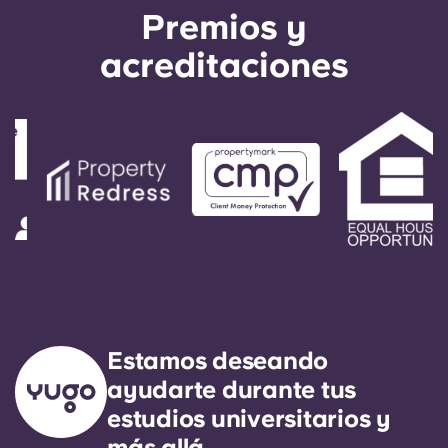
Portuguese
Premios y
acreditaciones
Estamos deseando
ayudarte durante tus
estudios universitarios y
más allá.