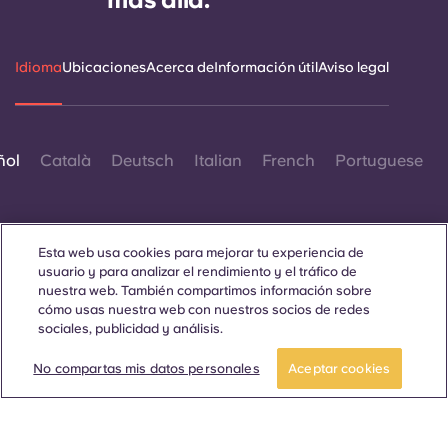
Idioma
Ubicaciones
Acerca de
Información útil
Aviso legal
ñol
Català
Deutsch
Italian
French
Portuguese
Esta web usa cookies para mejorar tu experiencia de
usuario y para analizar el rendimiento y el tráfico de
nuestra web. También compartimos información sobre
Contáctanos
cómo usas nuestra web con nuestros socios de redes
sociales, publicidad y análisis.
No compartas mis datos personales
Aceptar cookies
© 2026. Todos los derechos reservados.
Siempre que en esta página web aparezcan palabras que
denoten un género concreto, se refieren a todo el mundo, sin
distinción de género.