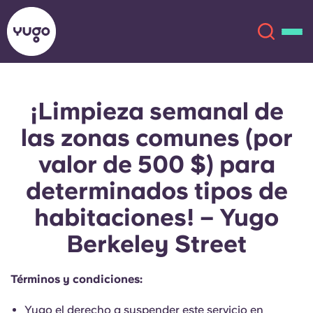
¡Limpieza semanal de
Acerca de
English (GB)
las zonas comunes (por
English (US)
Ubicaciones
valor de 500 $) para
determinados tipos de
Chinese
Español
Más
habitaciones! – Yugo
Català
Deutsch
Berkeley Street
Italian
French
Términos y condiciones:
Cuenta
Idioma
Portuguese
Yugo el derecho a suspender este servicio en