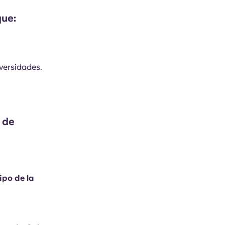
que:
versidades.
a de
ipo de la