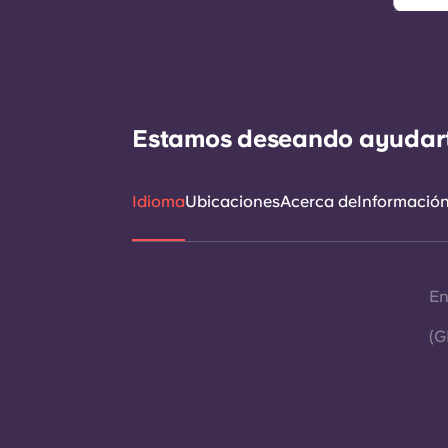
Estamos deseando ayudarte 
Idioma
Ubicaciones
Acerca de
Información 
En
(G