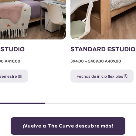
 STUDIO
STANDARD ESTUDIO
.00 A410.00
394.00 – £409.00 A409.00
semestre 📅
Fechas de inicio flexibles 🗓️
¡Vuelve a The Curve descubre más!