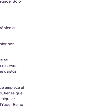
grande, Solo
rónico al
biar por
ue se
a reservas
ue asistas
que empiece el
a, tienes que
 alquiler.
 [Yugo (Reino