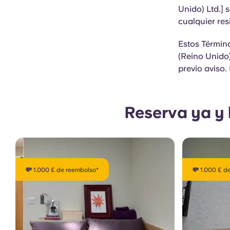
Unido) Ltd.] 
cualquier res
Estos Términ
(Reino Unido)
previo aviso.
Reserva ya y 
💸 1.000 £ de reembolso*
💸 1.000 £ d