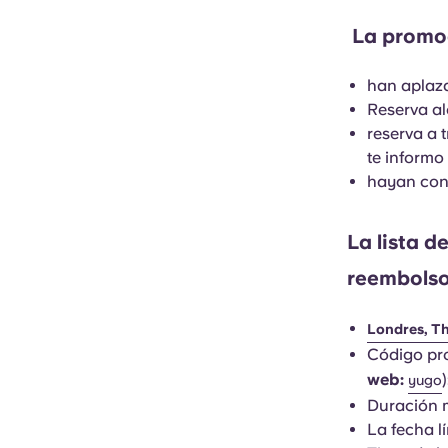
La promoc
han aplaza
Reserva al
reserva a 
te informo 
hayan con
La lista d
reembolso
Londres, T
Código pr
web:
yugo
Duración m
La fecha l