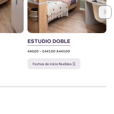
ESTUDIO DOBLE
E
440.00 – £443.00 A443.00
£4
Fechas de inicio flexibles 🗓️