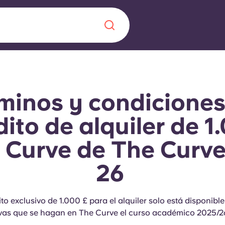
Chinese
Español
Català
minos y condiciones
dito de alquiler de 1
 Curve de The Curve
Quiénes somos
a nueva era
26
iantes
Preguntas frecu
lsa la innovación,
to exclusivo de 1.000 £ para el alquiler solo está disponible
 estudiantes.
Blog
vas que se hagan en The Curve el curso académico 2025/2