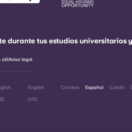
durante tus estudios universitarios y
útil
Aviso legal
glish
English
Chinese
Español
Català
B)
(US)