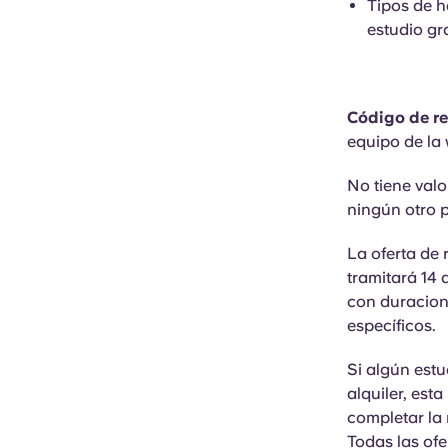
Tipos de h
estudio g
Código de 
equipo de la
No tiene valo
ningún otro 
La oferta de 
tramitará 14 
con duracione
específicos.
Si algún estu
alquiler, est
completar la r
Todas las of