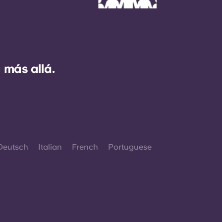
 más allá.
Deutsch
Italian
French
Portuguese