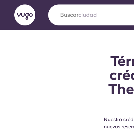
Buscar
ciudad
English (GB)
English (US)
Acerca de
Ubicaciones
Más
Tér
Portuguese
cré
The
Yugo VCARB: Impulsando un
en el alojamiento para estud
La colaboración pionera Yugocon VCARB impu
Nuestro crédi
la ambición y momentos inolvidables para los
nuevas reser