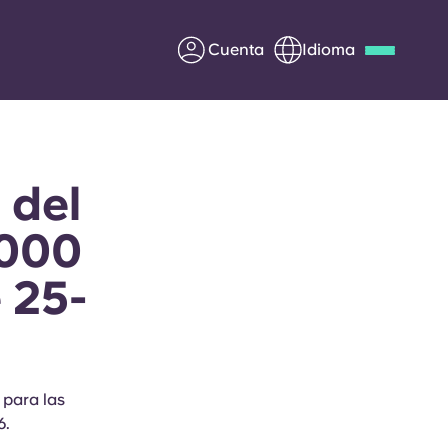
Cuenta
Idioma
Deutsch
Italian
French
Apply Now
 del
.000
 25-
Colabora con Yugo
entes
Información para los
padres
 para las
Ponte en contacto con
6.
nosotros