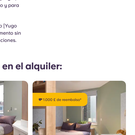
to y para
ro [Yugo
omento sin
iciones.
n el alquiler:
💸 1.000 £ de reembolso*