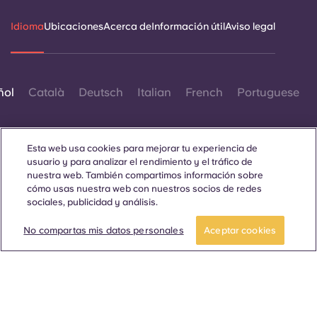
Idioma
Ubicaciones
Acerca de
Información útil
Aviso legal
ñol
Català
Deutsch
Italian
French
Portuguese
Esta web usa cookies para mejorar tu experiencia de
usuario y para analizar el rendimiento y el tráfico de
nuestra web. También compartimos información sobre
cómo usas nuestra web con nuestros socios de redes
Contáctanos
sociales, publicidad y análisis.
No compartas mis datos personales
Aceptar cookies
© 2026. Todos los derechos reservados.
Siempre que en esta página web aparezcan palabras que
denoten un género concreto, se refieren a todo el mundo, sin
distinción de género.