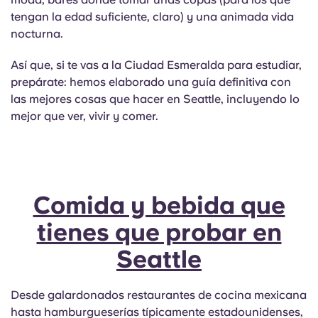
English (GB)
Elige un país
tengan la edad suficiente, claro) y una animada vida
Reserva ahora
nocturna.
Elige una ciudad
English (US)
Así que, si te vas a la Ciudad Esmeralda para estudiar,
Elige una residencia
prepárate: hemos elaborado una guía definitiva con
Chinese
las mejores cosas que hacer en Seattle, incluyendo lo
Iniciar sesión
mejor que ver, vivir y comer.
Español
Català
Comida y bebida que
Deutsch
tienes que probar en
Italian
Seattle
French
Desde galardonados restaurantes de cocina mexicana
hasta hamburgueserías típicamente estadounidenses,