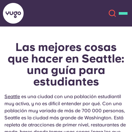
Las mejores cosas
Acerca de
English (GB)
que hacer en Seattle:
English (US)
Ubicaciones
una guía para
estudiantes
Chinese
Español
Más
Català
Deutsch
Seattle
es una ciudad con una población estudiantil
muy activa, y no es difícil entender por qué. Con una
Italian
French
población muy variada de más de 700 000 personas,
Seattle es la ciudad más grande de Washington. Está
Cuenta
Idioma
repleta de atracciones de primer nivel, restaurantes de
Portuguese
moda, bares donde tomar unas copas (para los que