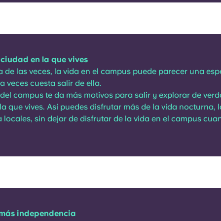
ciudad en la que vives
 de las veces, la vida en el campus puede parecer una esp
a veces cuesta salir de ella.
a del campus te da más motivos para salir y explorar de verd
la que vives. Así puedes disfrutar más de la vida nocturna, 
a locales, sin dejar de disfrutar de la vida en el campus cua
 más independencia