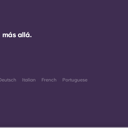
 más allá.
Deutsch
Italian
French
Portuguese