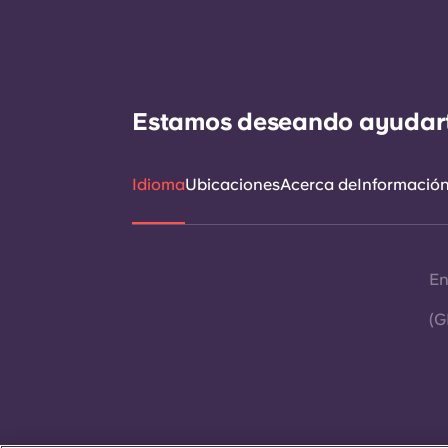
Estamos deseando ayudarte 
Idioma
Ubicaciones
Acerca de
Información 
En
(G