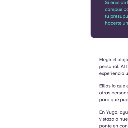
Si eres de
campus pod
tu presupu
hacerte un
Elegir el alo
personal. Al 
experiencia u
Elijas lo que
otras persona
para que pued
En Yugo, ayu
vistazo a nue
ponte en con