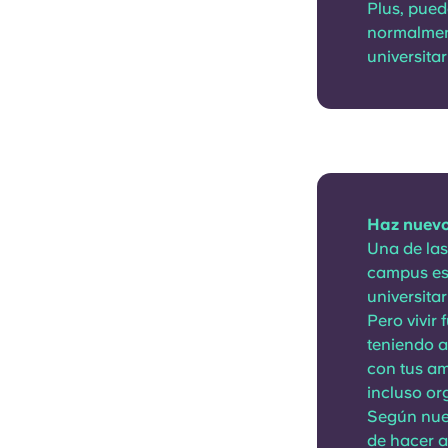
Plus, pued
normalment
universitar
Haz nuev
Una de las
campus es 
universitar
Pero vivir
teniendo a
con tus am
incluso or
Según nues
de hacer a