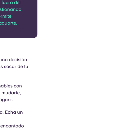
 fuera del
estionando
ermite
aduarte.
 una decisión
as sacar de tu
 hables con
e mudarte,
ogar».
da. Echa un
á encantado