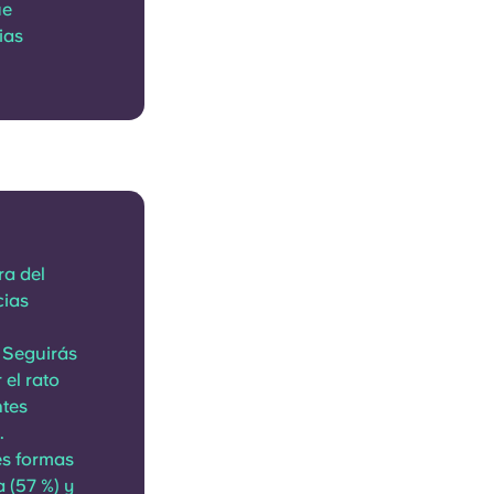
ue
ias
ra del
cias
. Seguirás
el rato
ntes
.
es formas
 (57 %) y