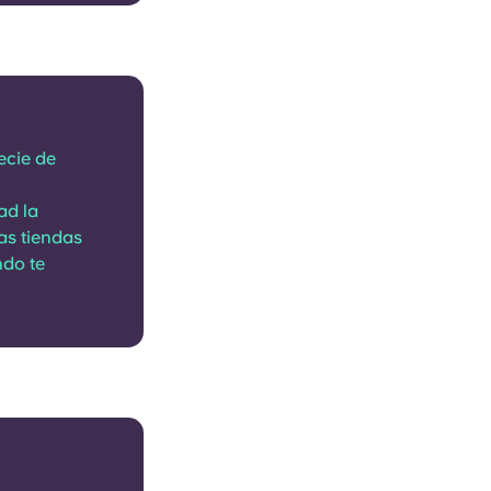
ecie de
ad la
las tiendas
ndo te