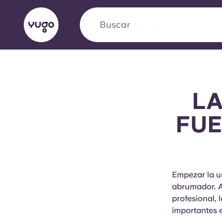
Buscar
ciudad
English (GB)
English (US)
Acerca de
Ubicaciones
Más
LA
Portuguese
FUE
Yugo VCARB: Impulsando un
en el alojamiento para estud
Empezar la u
abrumador. A
La colaboración pionera Yugocon VCARB impu
profesional,
la ambición y momentos inolvidables para los
importantes e