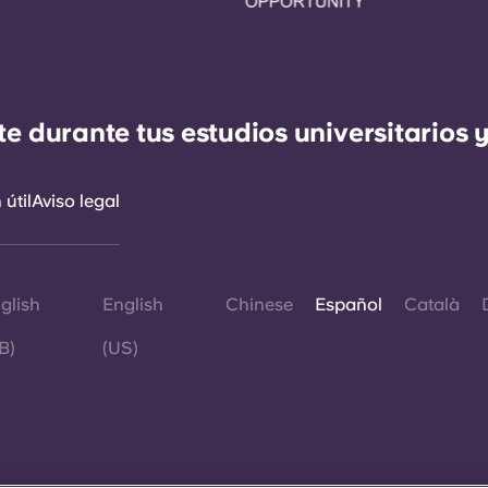
durante tus estudios universitarios y
útil
Aviso legal
glish
English
Chinese
Español
Català
B)
(US)