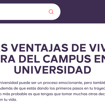
Chinese
Español
Català
S VENTAJAS DE VI
RA DEL CAMPUS E
UNIVERSIDAD
Quiénes somos
a nueva era
iantes
Preguntas frecu
niversidad puede ser un proceso emocionante, pero tambi
demás de que estás dando los primeros pasos en tu trayec
lsa la innovación,
 lo más probable es que tengas que tomar muchas otras dec
 estudiantes.
Blog
n tu vida.