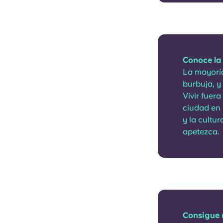
Conoce la 
La mayoría
burbuja, y 
Vivir fuer
ciudad en 
y la cultur
apetezca.
Consigue