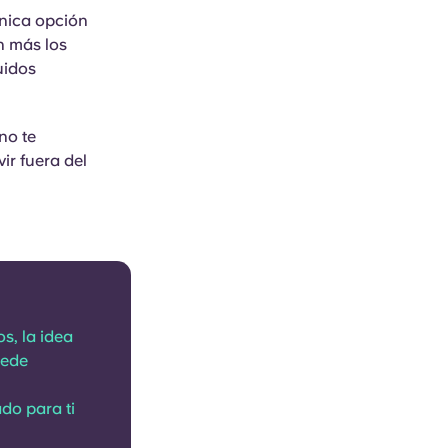
única opción
on más los
uidos
no te
r fuera del
s, la idea
uede
do para ti