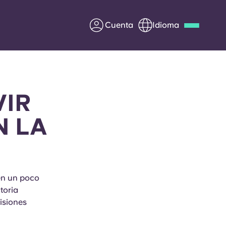
Cuenta
Idioma
Deutsch
Italian
French
Apply Now
VIR
N LA
Colabora con Yugo
entes
Información para los
én un poco
padres
toria
isiones
Ponte en contacto con
nosotros