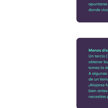
apuntarse 
donde viva
Menos dis
Un tercio 
obtener bu
tomes la d
A algunas 
de un tiem
¡Alojarse 
bien antes
necesitas 