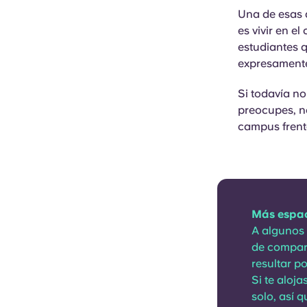
Una de esas d
es vivir en e
estudiantes q
expresamente
Si todavía no
preocupes, n
campus frente
Más espac
A algunos 
de compar
resultar po
Si te aloj
solo, así 