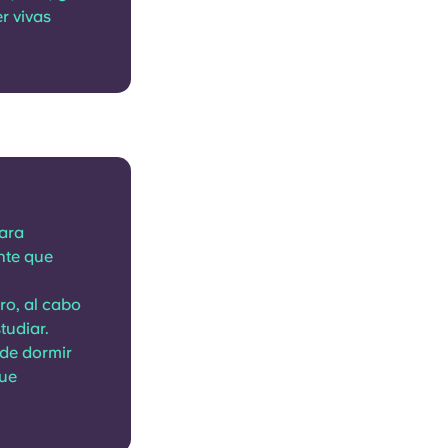
r vivas
para
nte que
ro, al cabo
tudiar.
de dormir
que