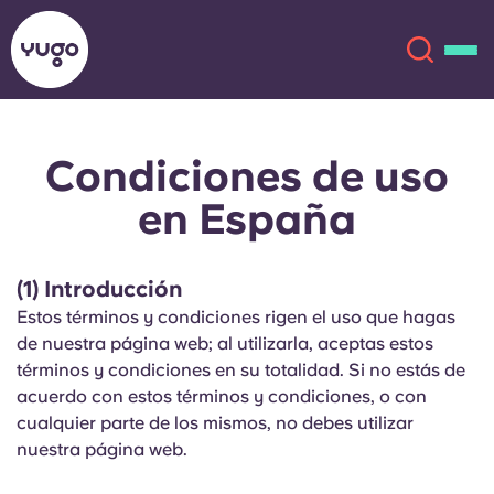
Condiciones de uso
Acerca de
English (GB)
en España
English (US)
Ubicaciones
(1) Introducción
Chinese
Español
Más
Estos términos y condiciones rigen el uso que hagas
de nuestra página web; al utilizarla, aceptas estos
Català
Deutsch
términos y condiciones en su totalidad. Si no estás de
acuerdo con estos términos y condiciones, o con
Italian
French
cualquier parte de los mismos, no debes utilizar
nuestra página web.
Cuenta
Idioma
Portuguese