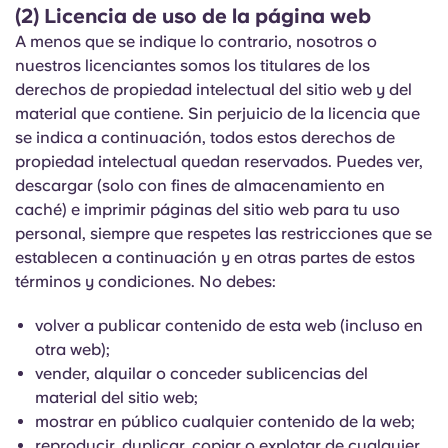
English (GB)
Elige un país
(2) Licencia de uso de la página web
Reserva ahora
A menos que se indique lo contrario, nosotros o
Elige una ciudad
nuestros licenciantes somos los titulares de los
English (US)
derechos de propiedad intelectual del sitio web y del
Elige una residencia
material que contiene. Sin perjuicio de la licencia que
Chinese
se indica a continuación, todos estos derechos de
Iniciar sesión
propiedad intelectual quedan reservados. Puedes ver,
Español
descargar (solo con fines de almacenamiento en
caché) e imprimir páginas del sitio web para tu uso
personal, siempre que respetes las restricciones que se
Català
establecen a continuación y en otras partes de estos
términos y condiciones. No debes:
Deutsch
volver a publicar contenido de esta web (incluso en
Italian
otra web);
vender, alquilar o conceder sublicencias del
material del sitio web;
French
mostrar en público cualquier contenido de la web;
reproducir, duplicar, copiar o explotar de cualquier