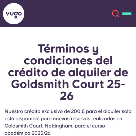
Términos y
Acerca de
English (GB)
condiciones del
English (US)
Ubicaciones
crédito de alquiler de
Goldsmith Court 25-
Chinese
Español
Más
26
Català
Deutsch
Nuestro crédito exclusivo de 200 £ para el alquiler solo
Italian
French
está disponible para nuevas reservas realizadas en
Cuenta
Idioma
Goldsmith Court, Nottingham, para el curso
Portuguese
académico 2025/26.