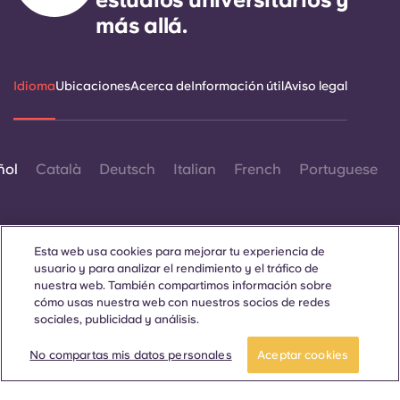
más allá.
Idioma
Ubicaciones
Acerca de
Información útil
Aviso legal
ñol
Català
Deutsch
Italian
French
Portuguese
Esta web usa cookies para mejorar tu experiencia de
usuario y para analizar el rendimiento y el tráfico de
nuestra web. También compartimos información sobre
Contáctanos
cómo usas nuestra web con nuestros socios de redes
sociales, publicidad y análisis.
No compartas mis datos personales
Aceptar cookies
© 2026. Todos los derechos reservados.
Siempre que en esta página web aparezcan palabras que
denoten un género concreto, se refieren a todo el mundo, sin