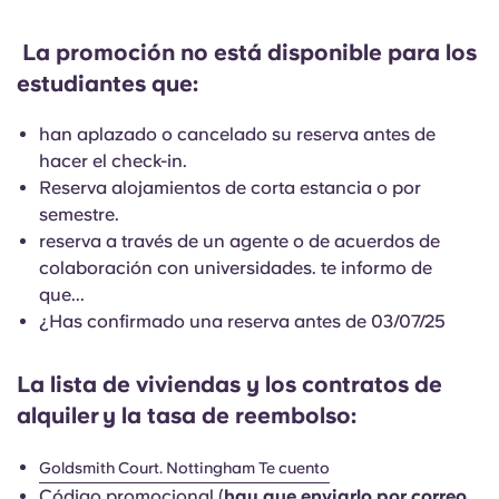
English (GB)
Elige un país
Reserva ahora
La promoción no está disponible para los
Elige una ciudad
English (US)
estudiantes que:
Elige una residencia
han aplazado o cancelado su reserva antes de
Chinese
hacer el check-in.
Iniciar sesión
Reserva alojamientos de corta estancia o por
Español
semestre.
reserva a través de un agente o de acuerdos de
Català
colaboración con universidades. te informo de
que...
¿Has confirmado una reserva antes de 03/07/25
Deutsch
La lista de viviendas y los contratos de
Italian
alquiler
y la tasa de reembolso:
French
Goldsmith Court. Nottingham Te cuento
Código promocional (
hay que enviarlo por correo