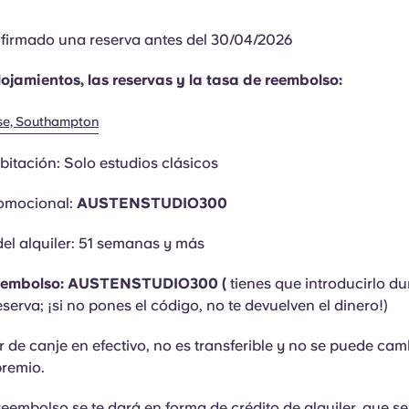
firmado una reserva antes del 30/04/2026
lojamientos, las reservas y la tasa de reembolso:
se, Southampton
bitación: Solo estudios clásicos
omocional:
AUSTENSTUDIO300
el alquiler:
51 semanas
y más
reembolso: AUSTENSTUDIO300 (
tienes que introducirlo du
serva; ¡si no pones el código, no te devuelven el dinero!)
r de canje en efectivo, no es transferible y no se puede cam
premio.
reembolso se te dará en forma de crédito de alquiler, que se