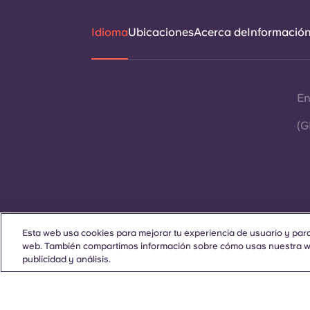
Idioma
Ubicaciones
Acerca de
Información 
En
(G
Esta web usa cookies para mejorar tu experiencia de usuario y para 
Contáctanos
web. También compartimos información sobre cómo usas nuestra we
publicidad y análisis.