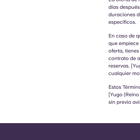
días después 
duraciones de
específicos.
En caso de q
que empiece e
oferta, tienes
contrato de a
reservas. [Yu
cualquier mom
Estos Término
[Yugo (Reino 
sin previo av