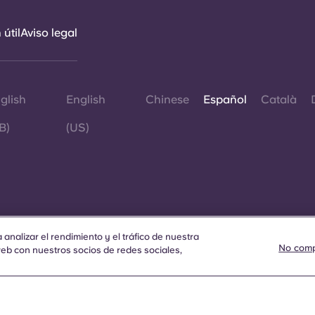
útil
Aviso legal
glish
English
Chinese
Español
Català
B)
(US)
©
S
analizar el rendimiento y el tráfico de nuestra
No comp
p
b con nuestros socios de redes sociales,
re
g