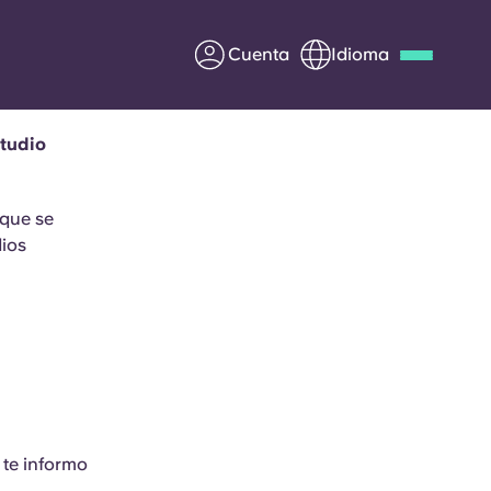
Cuenta
Idioma
studio
Deutsch
Italian
French
Apply Now
 que se
dios
Colabora con Yugo
entes
Información para los
padres
Ponte en contacto con
 te informo
nosotros