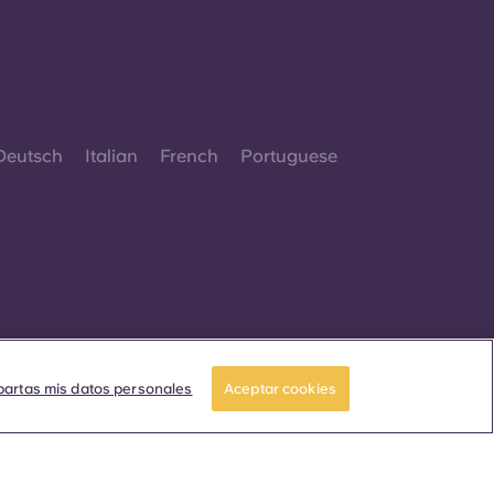
Deutsch
Italian
French
Portuguese
 2026. Todos los derechos reservados.
iempre que en esta página web aparezcan
artas mis datos personales
Aceptar cookies
alabras que denoten un género concreto, se
fieren a todo el mundo, sin distinción de
énero.