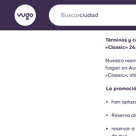
Buscar
ciudad
Términos y c
English (GB)
English (US)
«Classic» 26
Acerca de
Ubicaciones
Más
Nuestro reemb
Portuguese
hagan en Aus
«Classic». Vá
La promoción
Yugo VCARB: Impulsando un
en el alojamiento para estud
han aplaza
Reserva al
La colaboración pionera Yugocon VCARB impu
la ambición y momentos inolvidables para los
reservar a
de que...