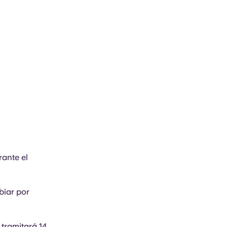
rante el
biar por
 tramitará 14