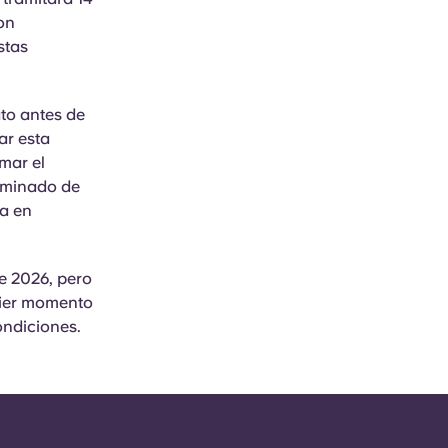
on
stas
ato antes de
tar
esta
rmar el
erminado de
ta en
e 2026, pero
quier momento
ondiciones.