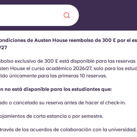
ondiciones de Austen House reembolso de 300 £ por el e
Chinese
Español
Català
/27
olso exclusivo de 300 £ está disponible para las reservas
ten House el curso académico 2026/27, solo para los estu
lido únicamente para las primeras 10 reservas.
 no está disponible para los estudiantes que:
Quiénes somos
a nueva era
iantes
do o cancelado su reserva antes de hacer el check-in.
Preguntas frecu
ojamientos de corta estancia o por semestre.
lsa la innovación,
 estudiantes.
Blog
 través de los acuerdos de colaboración con la universidad.