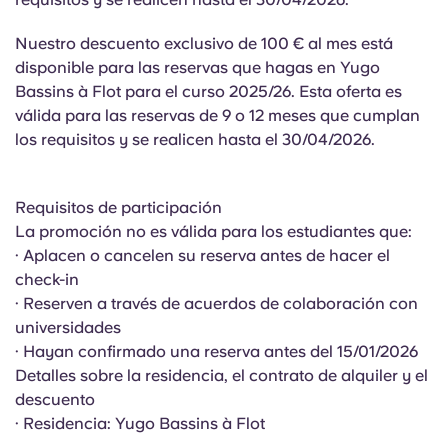
English (GB)
Elige un país
Reserva ahora
Nuestro descuento exclusivo de 100 € al mes está
Elige una ciudad
English (US)
disponible para las reservas que hagas en Yugo
Bassins à Flot para el curso 2025/26. Esta oferta es
Elige una residencia
válida para las reservas de 9 o 12 meses que cumplan
Chinese
los requisitos y se realicen hasta el 30/04/2026.
Iniciar sesión
Español
Requisitos de participación
La promoción no es válida para los estudiantes que:
Català
· Aplacen o cancelen su reserva antes de hacer el
check-in
Deutsch
· Reserven a través de acuerdos de colaboración con
universidades
Italian
· Hayan confirmado una reserva antes del 15/01/2026
Detalles sobre la residencia, el contrato de alquiler y el
descuento
French
· Residencia: Yugo Bassins à Flot