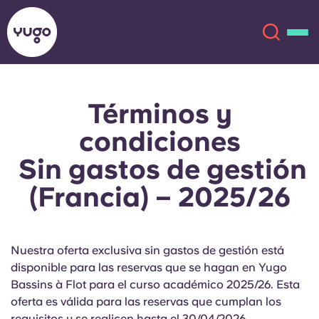
Términos y
Acerca de
English (GB)
condiciones
English (US)
Ubicaciones
Sin gastos de gestión
(Francia) – 2025/26
Chinese
Español
Más
Català
Deutsch
Nuestra oferta exclusiva sin gastos de gestión está
Italian
French
disponible para las reservas que se hagan en Yugo
Bassins à Flot para el curso académico 2025/26. Esta
Cuenta
Idioma
oferta es válida para las reservas que cumplan los
Portuguese
requisitos y se realicen hasta el 30/04/2026.