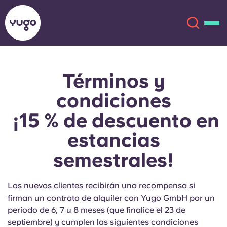
Términos y
Acerca de
English (GB)
condiciones
English (US)
Ubicaciones
¡15 % de descuento en
estancias
Chinese
Español
Más
semestrales!
Català
Deutsch
Los nuevos clientes recibirán una recompensa si
Italian
French
firman un contrato de alquiler con Yugo GmbH por un
Cuenta
Idioma
periodo de 6, 7 u 8 meses (que finalice el 23 de
Portuguese
septiembre) y cumplen las siguientes condiciones