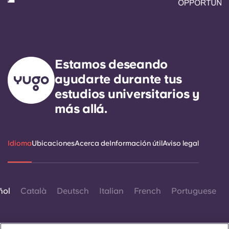
Estamos deseando
ayudarte durante tus
estudios universitarios y
más allá.
Idioma
Ubicaciones
Acerca de
Información útil
Aviso legal
ñol
Català
Deutsch
Italian
French
Portuguese