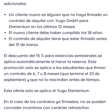
English (GB)
Elige un país
adicionales:
Reserva ahora
Elige una ciudad
Un cliente nuevo es alguien que no haya firmado un
English (US)
contrato de alquiler con Yugo GmbH para
Elige una residencia
Elementum en los últimos 12 meses.
Chinese
El nuevo cliente debe haber cumplido los 18 años.
Iniciar sesión
El contrato de alquiler tiene que estar firmado antes
Español
del 31 de marzo.
El descuento del 15 % para estancias semestrales se
Català
aplica automáticamente al hacer la reserva. Esta
promoción solo se aplica a los estudiantes que firmen
Deutsch
un contrato de 6, 7 u 8 meses (que termine el 23 de
septiembre) y que no lo rescindan antes de tiempo.
Italian
Esta oferta solo se aplica al Yugo Elementum .
French
En el caso de los contratos ya firmados, no se pueden
conceder incentivos con carácter retroactivo.