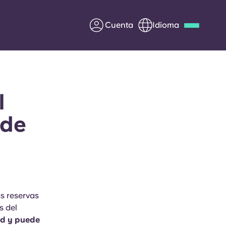
Cuenta
Idioma
Deutsch
Italian
French
Apply Now
l
 de
Colabora con Yugo
entes
Información para los
padres
s reservas
Ponte en contacto con
s del
nosotros
ad y puede