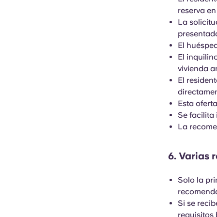
reserva en
La solicit
presentado
El huésped
El inquilin
vivienda a
El residen
directame
Esta ofert
Se facilit
La recome
6. Varias
Solo la pr
recomenda
Si se reci
requisitos