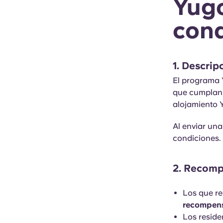
Yugo
cond
1. Descri
El programa 
que cumplan 
alojamiento 
Al enviar un
condiciones.
2. Recom
Los que re
recompen
Los reside