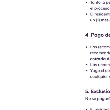
Tanto la p
el proceso
El residen
un (1) mes 
4. Pago d
Las recomp
recomenda
entrada de
Las recom
Yugo el de
cualquier
5. Exclusi
No se pagará
El resident