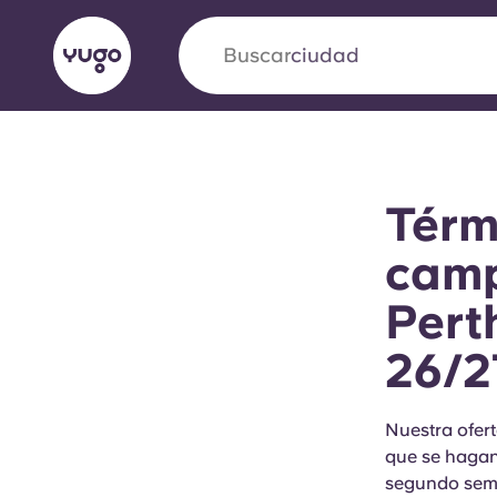
Buscar
ciudad
English (GB)
English (US)
Acerca de
Ubicaciones
Más
Térm
Portuguese
camp
Pert
Yugo VCARB: Impulsando un
26/
en el alojamiento para estud
La colaboración pionera Yugocon VCARB impu
Nuestra ofert
la ambición y momentos inolvidables para los
que se hagan
segundo seme