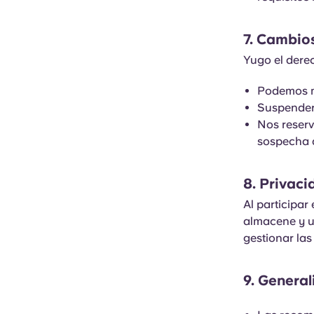
7. Cambio
Yugo el dere
Podemos m
Suspender,
Nos reserv
sospecha d
8. Privaci
Al participar
almacene y ut
gestionar las
9. Genera