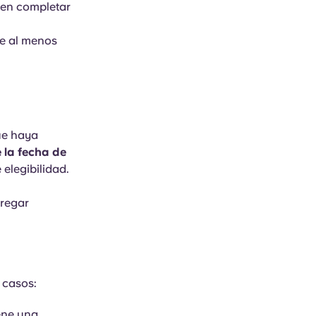
ben completar
te al menos
ue haya
 la fecha de
 elegibilidad.
tregar
 casos:
iene una