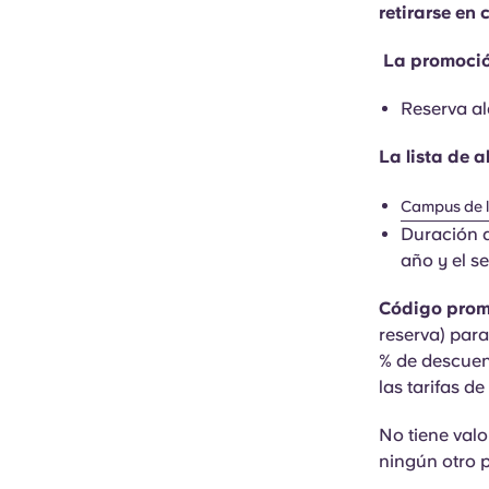
retirarse en
La promoció
Reserva al
La lista de a
Campus de l
Duración d
año y el 
Código pro
reserva) para
% de descuent
las tarifas d
No tiene valo
ningún otro 