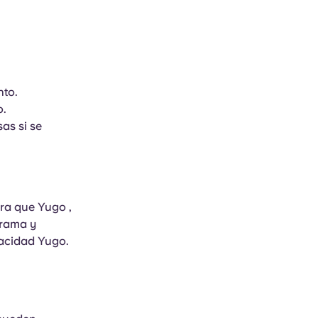
nto.
o.
as si se
ara que Yugo ,
grama y
vacidad Yugo.