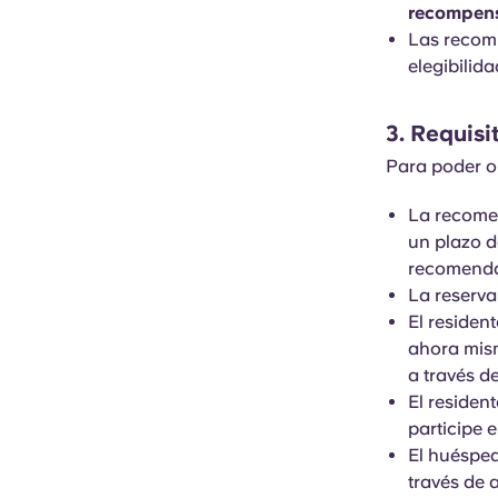
recompen
Las recomp
elegibilida
3. Requisi
Para poder o
La recomen
un plazo d
recomend
La reserva
El residen
ahora mism
a través d
El residen
participe 
El huésped
través de 