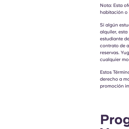
Nota: Esta of
habitación o 
Si algún estu
alquiler, est
estudiante de
contrato de a
reservas. Yug
cualquier mom
Estos Término
derecho a mod
promoción im
Pro