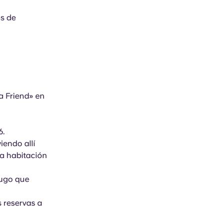
os de
a Friend» en
6.
iendo allí
na habitación
Yugo que
 reservas a