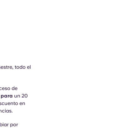
estre, todo el
oceso de
 para
un 20
scuento en
ncias.
biar por