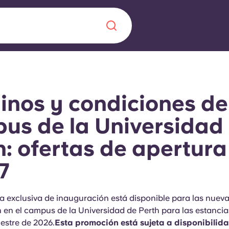
Chinese
Español
Català
inos y condiciones de
us de la Universidad
h: ofertas de apertura
Quiénes somos
a nueva era
27
iantes
Preguntas frecu
lsa la innovación,
a exclusiva de inauguración está disponible para las nueva
 estudiantes.
Blog
 en el campus de la Universidad de Perth para las estancia
stre de 2026.
Esta promoción está sujeta a disponibilid