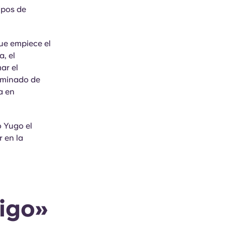
ipos de
que empiece el
a, el
ar el
erminado de
a en
o Yugo el
r en la
igo»