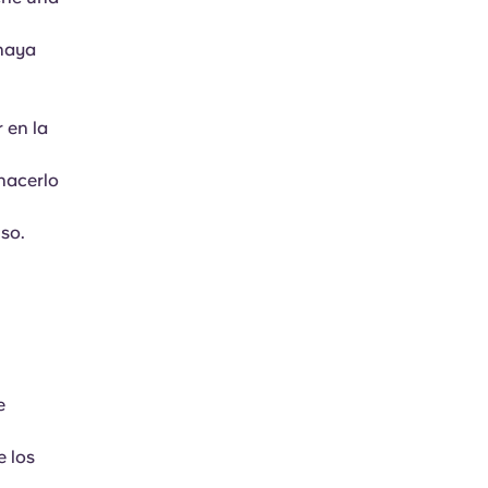
 haya
 en la
 hacerlo
so.
e
e los