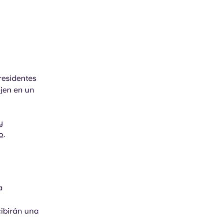
residentes
jen en un
y
o
.
a
ibirán una