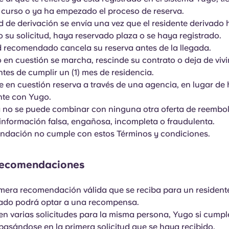
 curso o ya ha empezado el proceso de reserva.
ud de derivación se envía una vez que el residente derivado
 su solicitud, haya reservado plaza o se haya registrado.
 recomendado cancela su reserva antes de la llegada.
o en cuestión se marcha, rescinde su contrato o deja de vivir
ntes de cumplir un (1) mes de residencia.
te en cuestión reserva a través de una agencia, en lugar de
nte con Yugo.
a no se puede combinar con ninguna otra oferta de reembol
a información falsa, engañosa, incompleta o fraudulenta.
ndación no cumple con estos Términos y condiciones.
 recomendaciones
imera recomendación válida que se reciba para un resident
do podrá optar a una recompensa.
ben varias solicitudes para la misma persona, Yugo si cumpl
 basándose en la primera solicitud que se haya recibido.