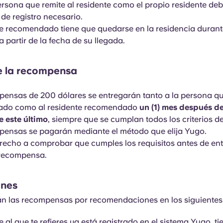
ersona que remite al residente como el propio residente de
 de registro necesario.
te recomendado tiene que quedarse en la residencia duran
a partir de la fecha de su llegada.
e la recompensa
ensas de 200 dólares se entregarán tanto a la persona q
do como al residente recomendado
un (1) mes después de
 este último
, siempre que se cumplan todos los criterios de
pensas se pagarán mediante el método que elija Yugo.
recho a comprobar que cumples los requisitos antes de en
 recompensa.
ones
n las recompensas por recomendaciones en los siguientes
e al que te refieres ya está registrado en el sistema Yugo, t