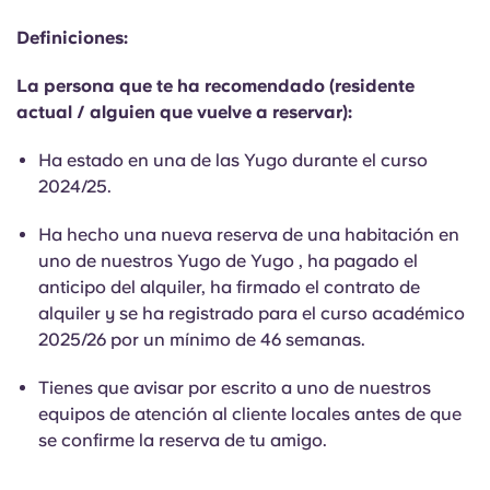
English (GB)
Elige un país
Reserva ahora
Definiciones:
Elige una ciudad
English (US)
La persona que te ha recomendado (residente
Elige una residencia
actual / alguien que vuelve a reservar):
Chinese
Ha estado en una de las Yugo durante el curso
Iniciar sesión
2024/25.
Español
Ha hecho una nueva reserva de una habitación en
Català
uno de nuestros Yugo de Yugo , ha pagado el
anticipo del alquiler, ha firmado el contrato de
alquiler y se ha registrado para el curso académico
Deutsch
2025/26 por un mínimo de 46 semanas.
Italian
Tienes que avisar por escrito a uno de nuestros
equipos de atención al cliente locales antes de que
French
se confirme la reserva de tu amigo.