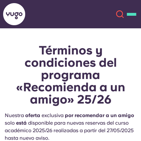
Términos y
Acerca de
English (GB)
condiciones del
English (US)
Ubicaciones
programa
«Recomienda a un
Chinese
Español
Más
amigo» 25/26
Català
Deutsch
Nuestra
oferta
exclusiva
por recomendar a un amigo
Italian
French
solo
está
disponible para nuevas reservas del curso
Cuenta
Idioma
académico 2025/26 realizadas a partir del 27/05/2025
Portuguese
hasta nuevo aviso.