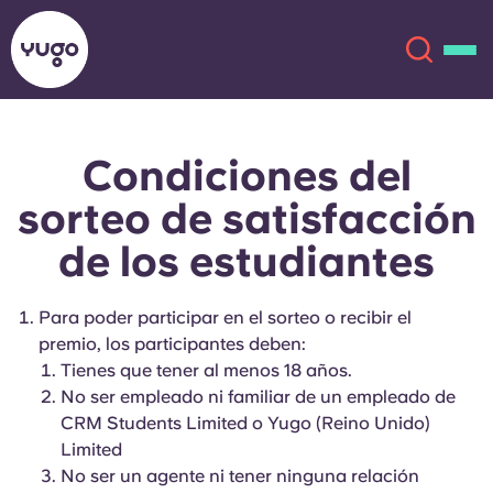
Condiciones del
Acerca de
English (GB)
sorteo de satisfacción
English (US)
Ubicaciones
de los estudiantes
Chinese
Español
Más
Para poder participar en el sorteo o recibir el
premio, los participantes deben:
Català
Deutsch
Tienes que tener al menos 18 años.
No ser empleado ni familiar de un empleado de
Italian
French
CRM Students Limited o Yugo (Reino Unido)
Limited
Cuenta
Idioma
Portuguese
No ser un agente ni tener ninguna relación