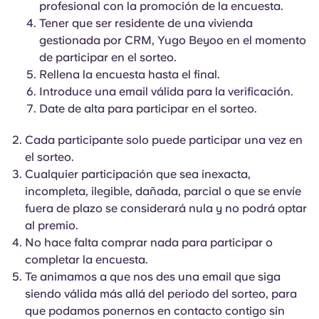
profesional con la promoción de la encuesta.
English (GB)
Elige un país
Reserva ahora
Tener que ser residente de una vivienda
Elige una ciudad
gestionada por CRM, Yugo Beyoo en el momento
English (US)
de participar en el sorteo.
Elige una residencia
Rellena la encuesta hasta el final.
Chinese
Introduce una email válida para la verificación.
Iniciar sesión
Date de alta para participar en el sorteo.
Español
Cada participante solo puede participar una vez en
el sorteo.
Català
Cualquier participación que sea inexacta,
incompleta, ilegible, dañada, parcial
o que se envíe
Deutsch
fuera de plazo se considerará nula y no podrá optar
al premio.
No hace falta comprar nada para participar o
Italian
completar la encuesta.
Te animamos a que nos des una email que siga
French
siendo válida más allá del periodo del sorteo, para
que podamos ponernos en contacto contigo sin