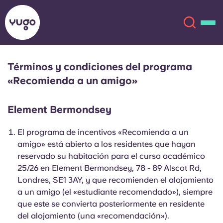
Términos y condiciones del programa
Acerca de
English (GB)
«Recomienda a un amigo»
English (US)
Ubicaciones
Element Bermondsey
El programa de incentivos «Recomienda a un
Chinese
Español
Más
amigo» está abierto a los residentes que hayan
reservado su habitación para el curso académico
Català
Deutsch
25/26 en Element Bermondsey, 78 - 89 Alscot Rd,
Londres, SE1 3AY, y que recomienden el alojamiento
Italian
French
a un amigo (el «estudiante recomendado»), siempre
que este se convierta posteriormente en residente
Cuenta
Idioma
Portuguese
del alojamiento (una «recomendación»).