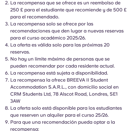
La recompensa que se ofrece es un reembolso de
English (GB)
Elige un país
Reserva ahora
250 £ para el estudiante que recomiende y de 500 £
Elige una ciudad
para el recomendado.
English (US)
La recompensa solo se ofrece por las
Elige una residencia
recomendaciones que den lugar a nuevas reservas
Chinese
para el curso académico 2025/26.
Iniciar sesión
La oferta es válida solo para las próximas 20
reservas.
Español
No hay un límite máximo de personas que se
pueden recomendar por cada residente actual.
Català
La recompensa está sujeta a disponibilidad.
La recompensa la ofrece BREEVA II Student
Deutsch
Accommodation S.A.R.L., con domicilio social en
CRM Students Ltd, 78 Alscot Road, Londres, SE1
3AW
Italian
La oferta solo está disponible para los estudiantes
que reserven un alquiler para el curso 25/26.
French
Para que una recomendación pueda optar a la
recompensa: