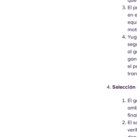
que
El p
en e
equi
moti
Yug
segu
al g
gana
el p
tran
Selección
El g
amba
fina
El s
veri