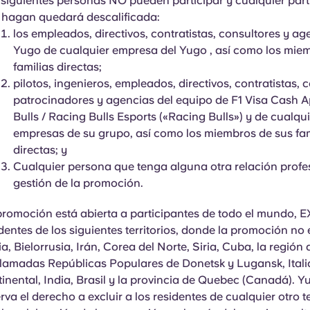
 siguientes personas NO pueden participar y cualquier part
 hagan quedará descalificada:
los empleados, directivos, contratistas, consultores y ag
Yugo de cualquier empresa del Yugo , así como los mie
familias directas;
pilotos, ingenieros, empleados, directivos, contratistas, 
patrocinadores y agencias del equipo de F1 Visa Cash 
Bulls / Racing Bulls Esports («Racing Bulls») y de cualqu
empresas de su grupo, así como los miembros de sus fam
directas; y
Cualquier persona que tenga alguna otra relación profe
gestión de la promoción.
promoción está abierta a participantes de todo el mundo, 
dentes de los siguientes territorios, donde la promoción no 
a, Bielorrusia, Irán, Corea del Norte, Siria, Cuba, la región
 llamadas Repúblicas Populares de Donetsk y Lugansk, Itali
inental, India, Brasil y la provincia de Quebec (Canadá). Y
rva el derecho a excluir a los residentes de cualquier otro te