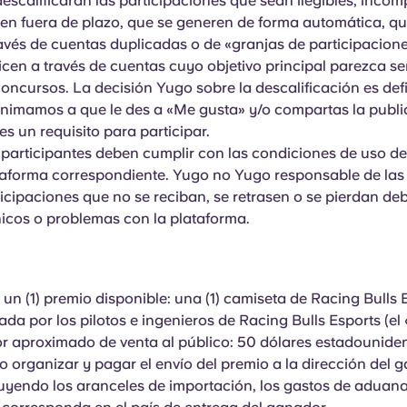
escalificarán las participaciones que sean ilegibles, incom
íen fuera de plazo, que se generen de forma automática, qu
avés de cuentas duplicadas o de «granjas de participacione
icen a través de cuentas cuyo objetivo principal parezca ser
oncursos. La decisión Yugo sobre la descalificación es defi
animamos a que le des a «Me gusta» y/o compartas la publi
s un requisito para participar.
 participantes deben cumplir con las condiciones de uso de
taforma correspondiente. Yugo no Yugo responsable de las
icipaciones que no se reciban, se retrasen o se pierdan deb
nicos o problemas con la plataforma.
un (1) premio disponible: una (1) camiseta de Racing Bulls 
ada por los pilotos e ingenieros de Racing Bulls Esports (el
or aproximado de venta al público: 50 dólares estadounide
 organizar y pagar el envío del premio a la dirección del 
luyendo los aranceles de importación, los gastos de aduana