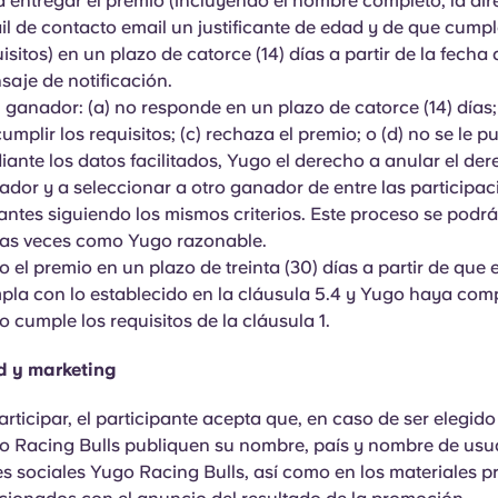
 entregar el premio (incluyendo el nombre completo, la dir
l de contacto email un justificante de edad y de que cumpl
isitos) en un plazo de catorce (14) días a partir de la fecha 
aje de notificación.
l ganador: (a) no responde en un plazo de catorce (14) días; 
umplir los requisitos; (c) rechaza el premio; o (d) no se le p
ante los datos facilitados, Yugo el derecho a anular el de
dor y a seleccionar a otro ganador de entre las participac
antes siguiendo los mismos criterios. Este proceso se podrá
tas veces como Yugo razonable.
 el premio en un plazo de treinta (30) días a partir de que
pla con lo establecido en la cláusula 5.4 y Yugo haya co
 cumple los requisitos de la cláusula 1.
d y marketing
articipar, el participante acepta que, en caso de ser elegid
o Racing Bulls publiquen su nombre, país y nombre de usua
es sociales Yugo Racing Bulls, así como en los materiales 