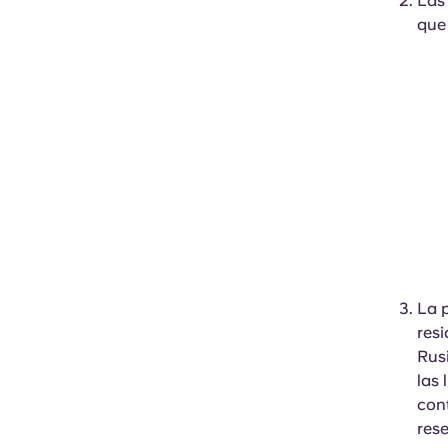
Las
que
La 
resi
Rusi
las
cont
rese