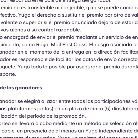
 corresponda en el país de entrega del ganador.
remio no es transferible ni canjeable, y no se puede cambia
fectivo. Yugo el derecho a sustituir el premio por otro de va
valente o superior si el premio anunciado dejara de estar d
vos ajenos a su control razonable.
o encargará de enviar el premio mediante un servicio de e
imiento, como Royal Mail First Class. El riesgo asociado a
anador en el momento de la entrega en la dirección facilita
dor es responsable de facilitar los datos de envío correctos
aquete. Yugo todo lo posible por asegurar el premio durant
sporte.
 de los ganadores
anador se elegirá al azar entre todas las participaciones vá
s plataformas juntas) en un plazo de cinco (5) días laborab
lización del periodo de la promoción.
orteo se llevará a cabo mediante un método de selección al
ficable, en presencia de al menos un Yugo independiente d