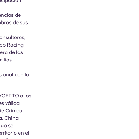
icipación
encias de
mbros de sus
consultores,
App Racing
iera de las
ilias
sional con la
EXCEPTO a los
es válida:
 de Crimea,
a, China
ugo se
rritorio en el