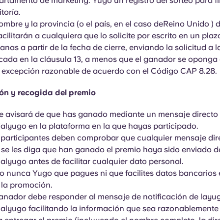
rtamento de marketing. Yugo un registro del sorteo para f
toría.
ombre y la provincia (o el país, en el caso deReino Unido )
acilitarán a cualquiera que lo solicite por escrito en un pla
nas a partir de la fecha de cierre, enviando la solicitud a l
icada en la cláusula 13, a menos que el ganador se oponga
 excepción razonable de acuerdo con el Código CAP 8.28.
ión y recogida del premio
te avisará de que has ganado mediante un mensaje directo
ialyugo en la plataforma en la que hayas participado.
 participantes deben comprobar que cualquier mensaje dire
 se les diga que han ganado el premio haya sido enviado 
ialyugo antes de facilitar cualquier dato personal.
o nunca Yugo que pagues ni que facilites datos bancarios 
 la promoción.
ganador debe responder al mensaje de notificación de layu
cialyugo facilitando la información que sea razonablemente