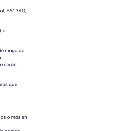
ol, BS1 3AG,
(la
 de mayo de
a
no serán
rmas que
ños o más en