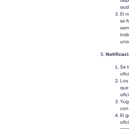
depa
audi
El n
se f
sema
ind
una
Notificac
Se 
ofic
Los
que
ofic
Yug
con
El 
ofi