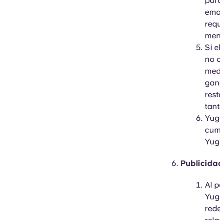
para
emai
requ
mens
Si e
no c
medi
gana
rest
tan
Yugo
cum
Yugo
Publicida
Al p
Yug
red