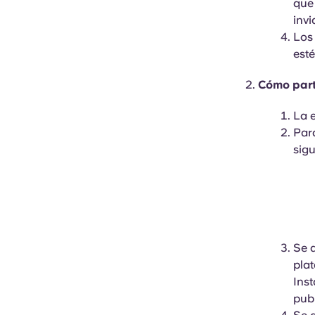
que 
invi
Los
esté
Cómo part
La e
Para
sigu
Se 
plat
Inst
pub