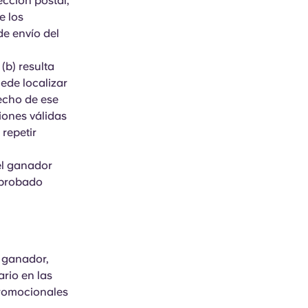
ección postal,
e los
de envío del
(b) resulta
uede localizar
recho de ese
iones válidas
 repetir
 el ganador
mprobado
o ganador,
rio en las
promocionales