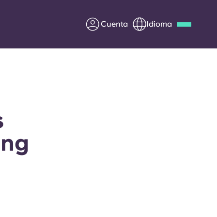
Cuenta
Idioma
Deutsch
Italian
French
Apply Now
s
ing
Colabora con Yugo
entes
Información para los
padres
Ponte en contacto con
nosotros