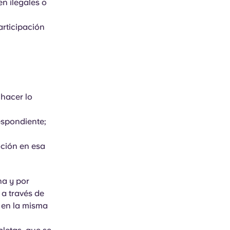
en ilegales o
articipación
 hacer lo
espondiente;
oción en esa
na y por
 a través de
s en la misma