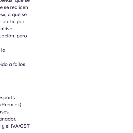
pletas, que se
e se realicen
s», o que se
 participar
nitiva.
cación, pero
 la
ido a fallos
Esports
 «Premio»).
nses.
ganador,
 y el IVA/GST