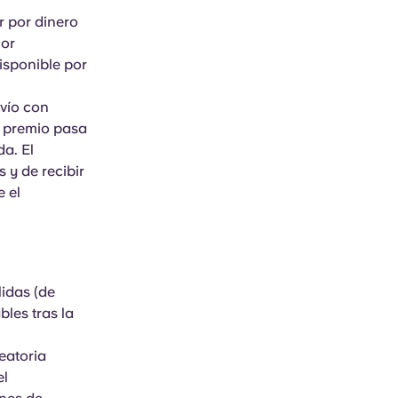
r por dinero
lor
isponible por
nvío con
l premio pasa
da. El
 y de recibir
e el
lidas (de
les tras la
eatoria
el