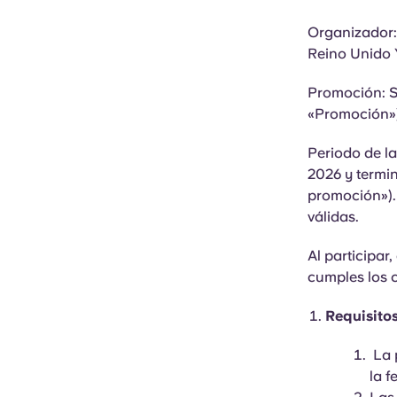
Organizador: 
Reino Unido Y
Promoción: S
«Promoción»)
Periodo de l
2026 y termin
promoción»). 
válidas.
Al participar
cumples los c
Requisito
La 
la f