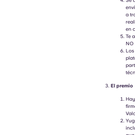
Se d
env
a tr
real
en c
Te 
NO e
Los
pla
part
téc
El premio
Hay 
firm
Val
Yugo
inc