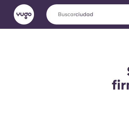
Buscar
ciudad
English (GB)
English (US)
Acerca de
Ubicaciones
Más
Portuguese
fi
Yugo VCARB: Impulsando un
en el alojamiento para estud
La colaboración pionera Yugocon VCARB impu
la ambición y momentos inolvidables para los