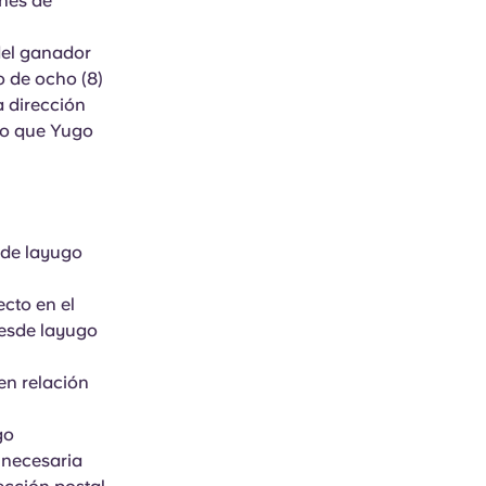
ines de
 del ganador
zo de ocho (8)
a dirección
 o que Yugo
 de layugo
cto en el
desde layugo
en relación
go
 necesaria