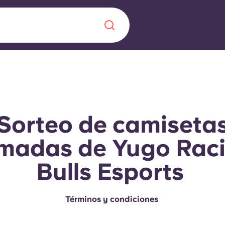
Chinese
Español
Català
Sorteo de camiseta
rmadas de Yugo Rac
Quiénes somos
a nueva era
Bulls Esports
iantes
Preguntas frecu
lsa la innovación,
Términos y condiciones
 estudiantes.
Blog