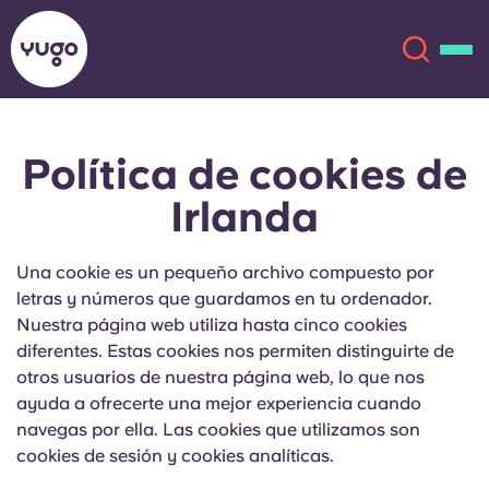
Política de cookies de
Acerca de
English (GB)
Irlanda
English (US)
Ubicaciones
Una cookie es un pequeño archivo compuesto por
Chinese
Español
Más
letras y números que guardamos en tu ordenador.
Nuestra página web utiliza hasta cinco cookies
Català
Deutsch
diferentes. Estas cookies nos permiten distinguirte de
otros usuarios de nuestra página web, lo que nos
ayuda a ofrecerte una mejor experiencia cuando
Italian
French
navegas por ella. Las cookies que utilizamos son
Cuenta
Idioma
cookies de sesión y cookies analíticas.
Portuguese