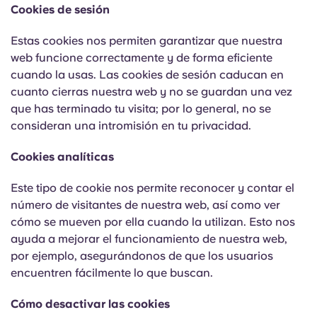
English (GB)
Elige un país
Cookies de sesión
Reserva ahora
Elige una ciudad
Estas cookies nos permiten garantizar que nuestra
English (US)
web funcione correctamente y de forma eficiente
Elige una residencia
cuando la usas. Las cookies de sesión caducan en
Chinese
cuanto cierras nuestra web y no se guardan una vez
Iniciar sesión
que has terminado tu visita; por lo general, no se
consideran una intromisión en tu privacidad.
Español
Cookies analíticas
Català
Este tipo de cookie nos permite reconocer y contar el
número de visitantes de nuestra web, así como ver
Deutsch
cómo se mueven por ella cuando la utilizan. Esto nos
ayuda a mejorar el funcionamiento de nuestra web,
Italian
por ejemplo, asegurándonos de que los usuarios
encuentren fácilmente lo que buscan.
French
Cómo desactivar las cookies