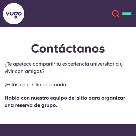
Contáctanos
Acerca de
English (GB)
¿Te apetece compartir tu experiencia universitaria y
English (US)
Ubicaciones
vivir con amigos?
Chinese
Español
Más
¡Estás en el sitio adecuado!
Català
Deutsch
Habla con nuestro equipo del sitio para organizar
una reserva de grupo.
Italian
French
Cuenta
Idioma
Portuguese