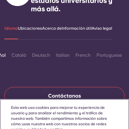
estudios universitarios y
Portuguese
más allá.
Idioma
Ubicaciones
Acerca de
Información útil
Aviso legal
ñol
Català
Deutsch
Italian
French
Portuguese
Contáctanos
Esta web usa cookies para mejorar tu experiencia de
usuario y para analizar el rendimiento y el tráfico de
nuestra web. También compartimos información sobre
© 2026. Todos los derechos reservados.
Siempre que en esta página web aparezcan palabras que
cómo usas nuestra web con nuestros socios de redes
denoten un género concreto, se refieren a todo el mundo, sin