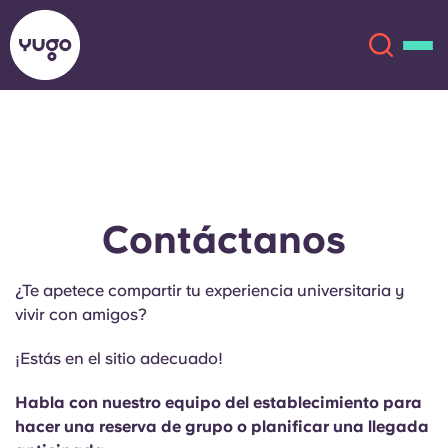
Acerca de
English (GB)
English (US)
Ubicaciones
Contáctanos
Chinese
Español
Más
¿Te apetece compartir tu experiencia universitaria y
vivir con amigos?
Català
Deutsch
¡Estás en el sitio adecuado!
Italian
French
Habla con nuestro equipo del establecimiento para
Cuenta
Idioma
hacer una reserva de grupo o planificar una llegada
Portuguese