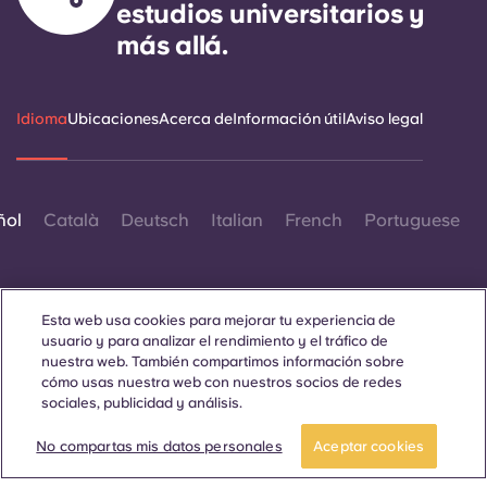
estudios universitarios y
más allá.
Idioma
Ubicaciones
Acerca de
Información útil
Aviso legal
ñol
Català
Deutsch
Italian
French
Portuguese
Esta web usa cookies para mejorar tu experiencia de
usuario y para analizar el rendimiento y el tráfico de
nuestra web. También compartimos información sobre
Contáctanos
cómo usas nuestra web con nuestros socios de redes
sociales, publicidad y análisis.
No compartas mis datos personales
Aceptar cookies
© 2026. Todos los derechos reservados.
Siempre que en esta página web aparezcan palabras que