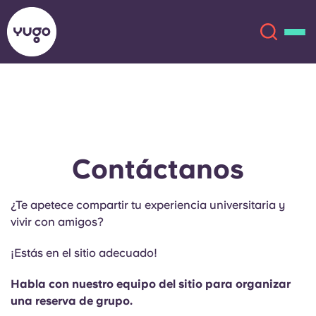
Acerca de
English (GB)
English (US)
Ubicaciones
Contáctanos
Chinese
Español
Más
¿Te apetece compartir tu experiencia universitaria y
vivir con amigos?
Català
Deutsch
¡Estás en el sitio adecuado!
Italian
French
Habla con nuestro equipo del sitio para organizar
Cuenta
Idioma
una reserva de grupo.
Portuguese