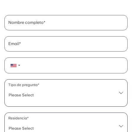
English (GB)
Elige un país
Reserva ahora
Elige una ciudad
English (US)
Nombre completo
Elige una residencia
Chinese
Iniciar sesión
Email
Español
Català
Deutsch
Tipo de pregunta*
Please Select
Italian
French
Residencia*
Please Select