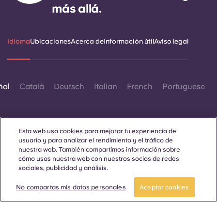
más allá.
Idioma
Ubicaciones
Acerca de
Información útil
Aviso legal
ñol
Català
Deutsch
Italian
French
Portuguese
Esta web usa cookies para mejorar tu experiencia de
usuario y para analizar el rendimiento y el tráfico de
nuestra web. También compartimos información sobre
Contáctanos
cómo usas nuestra web con nuestros socios de redes
sociales, publicidad y análisis.
No compartas mis datos personales
Aceptar cookies
© 2026. Todos los derechos reservados.
Siempre que en esta página web aparezcan palabras que
denoten un género concreto, se refieren a todo el mundo, sin