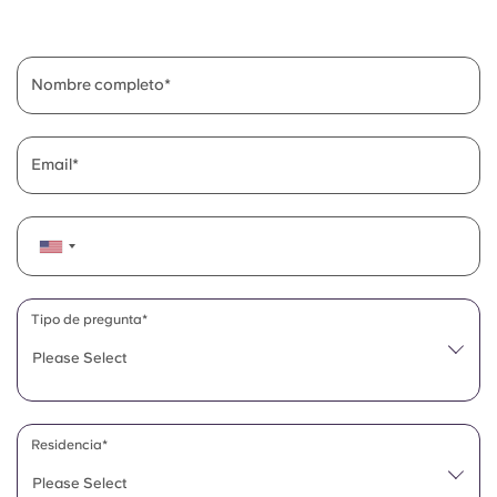
English (GB)
Elige un país
Reserva ahora
Elige una ciudad
English (US)
Nombre completo
Elige una residencia
Chinese
Iniciar sesión
Email
Español
Català
Deutsch
Tipo de pregunta*
Please Select
Italian
French
Residencia*
Please Select