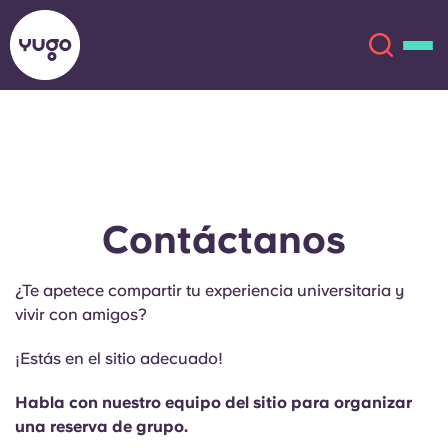
Acerca de
English (GB)
English (US)
Ubicaciones
Contáctanos
Chinese
Español
Más
¿Te apetece compartir tu experiencia universitaria y
vivir con amigos?
Català
Deutsch
¡Estás en el sitio adecuado!
Italian
French
Habla con nuestro equipo del sitio para organizar
Cuenta
Idioma
una reserva de grupo.
Portuguese