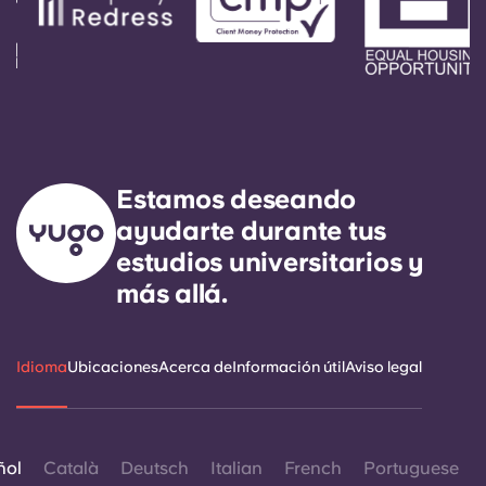
Estamos deseando
ayudarte durante tus
estudios universitarios y
más allá.
Idioma
Ubicaciones
Acerca de
Información útil
Aviso legal
ñol
Català
Deutsch
Italian
French
Portuguese