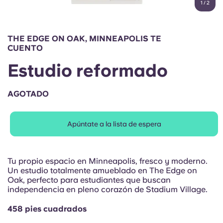
1
/
2
English (GB)
Elige un país
Reserva ahora
Elige una ciudad
English (US)
THE EDGE ON OAK, MINNEAPOLIS TE
Elige una residencia
CUENTO
Chinese
Estudio reformado
Iniciar sesión
Español
AGOTADO
Català
Apúntate a la lista de espera
Deutsch
Tu propio espacio en Minneapolis, fresco y moderno.
Un estudio totalmente amueblado en The Edge on
Italian
Oak, perfecto para estudiantes que buscan
independencia en pleno corazón de Stadium Village.
French
458 pies cuadrados