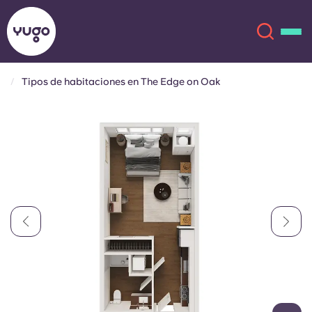
Tipos de habitaciones en The Edge on Oak
Acerca de
English (GB)
English (US)
Ubicaciones
Chinese
Español
Más
Català
Deutsch
Italian
French
Cuenta
Idioma
Portuguese