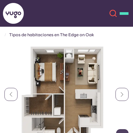
Tipos de habitaciones en The Edge on Oak
Acerca de
English (GB)
English (US)
Ubicaciones
Chinese
Español
Más
Català
Deutsch
Italian
French
Cuenta
Idioma
Portuguese