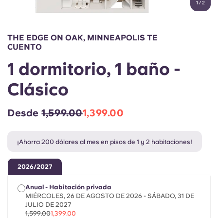
1
/
2
English (GB)
Elige un país
Reserva ahora
Elige una ciudad
English (US)
THE EDGE ON OAK, MINNEAPOLIS TE
Elige una residencia
CUENTO
Chinese
1 dormitorio, 1 baño -
Iniciar sesión
Clásico
Español
Desde
1,599.00
1,399.00
Català
Deutsch
¡Ahorra 200 dólares al mes en pisos de 1 y 2 habitaciones!
2026/2027
Italian
Anual - Habitación privada
French
MIÉRCOLES, 26 DE AGOSTO DE 2026 - SÁBADO, 31 DE
JULIO DE 2027
1,599.00
1,399.00