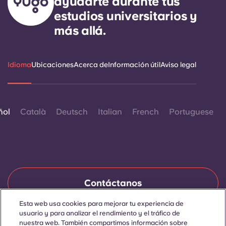
ayudarte durante tus
estudios universitarios y
más allá.
Idioma
Ubicaciones
Acerca de
Información útil
Aviso legal
ñol
Català
Deutsch
Italian
French
Portuguese
Contáctanos
Esta web usa cookies para mejorar tu experiencia de
usuario y para analizar el rendimiento y el tráfico de
nuestra web. También compartimos información sobre
© 2026. Todos los derechos reservados.