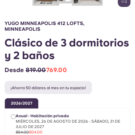
1
/
2
English (GB)
Elige un país
Reserva ahora
Elige una ciudad
English (US)
YUGO MINNEAPOLIS 412 LOFTS,
Elige una residencia
MINNEAPOLIS
Chinese
Clásico de 3 dormitorios
Iniciar sesión
y 2 baños
Español
Desde
819.00
769.00
Català
Deutsch
¡Ahorra 50 dólares al mes en tu espacio!
2026/2027
Italian
Anual - Habitación privada
French
MIÉRCOLES, 26 DE AGOSTO DE 2026 - SÁBADO, 31 DE
JULIO DE 2027
854.00
804.00