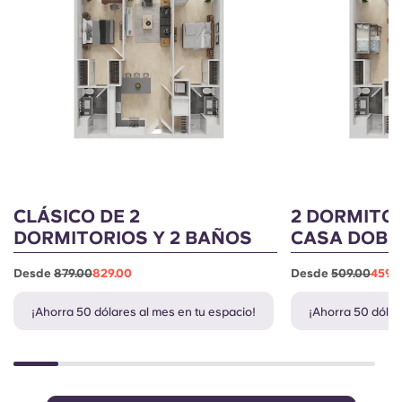
CLÁSICO DE 2
2 DORMITOR
DORMITORIOS Y 2 BAÑOS
CASA DOBL
Desde
879.00
829.00
Desde
509.00
459.
¡Ahorra 50 dólares al mes en tu espacio!
¡Ahorra 50 dólar