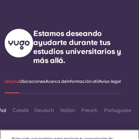
Estamos deseando
ayudarte durante tus
estudios universitarios y
más allá.
Idioma
Ubicaciones
Acerca de
Información útil
Aviso legal
ñol
Català
Deutsch
Italian
French
Portuguese
Esta web usa cookies para mejorar tu experiencia de