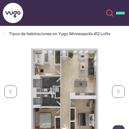
Tipos de habitaciones en Yugo Minneapolis 412 Lofts
Acerca de
English (GB)
English (US)
Ubicaciones
Chinese
Español
Más
Català
Deutsch
Italian
French
Cuenta
Idioma
Portuguese