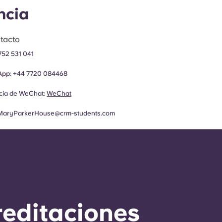
ncia
tacto
752 531 041
App:
+44
7720 084468
ncia de WeChat:
WeChat
MaryParkerHouse@crm-students.com
reditaciones