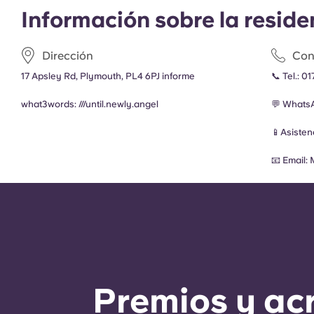
Información sobre la reside
Dirección
Con
17 Apsley Rd, Plymouth, PL4 6PJ informe
📞 Tel.:
01
what3words: ///
until.newly.angel
💬 Whats
📱Asiste
📧 Email:
Premios y ac