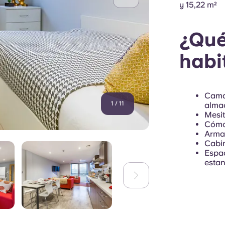
y 15,22 m²
¿Qué
habi
Cama
1
/
11
alma
Mesi
Cóm
Arma
Cabin
Espac
estan