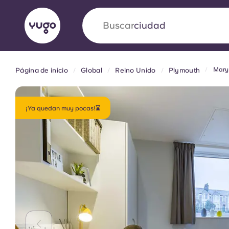
Buscar
ciudad
Mary
Página de inicio
Global
Reino Unido
Plymouth
English (GB)
English (US)
Acerca de
Ubicaciones
Más
Portuguese
¡Ya quedan muy pocas!⌛
Yugo VCARB: Impulsando un
en el alojamiento para estud
La colaboración pionera Yugocon VCARB impu
la ambición y momentos inolvidables para los