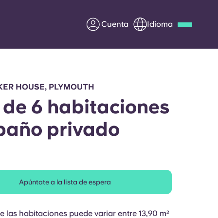
Cuenta
Idioma
Deutsch
Italian
French
Apply Now
KER HOUSE, PLYMOUTH
 de 6 habitaciones
baño privado
Colabora con Yugo
entes
Información para los
padres
Apúntate a la lista de espera
Ponte en contacto con
nosotros
e las habitaciones puede variar entre 13,90 m²