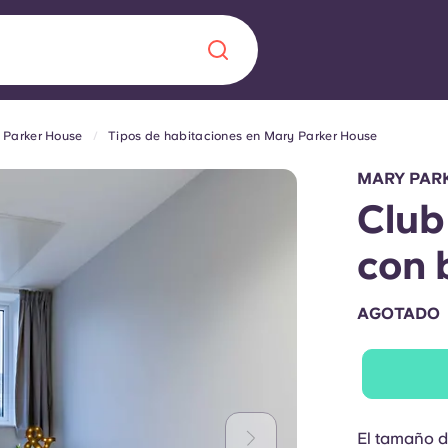
 Parker House
Tipos de habitaciones en Mary Parker House
Chinese
Español
Català
MARY PAR
Club
con 
Quiénes somos
a nueva era
AGOTADO
iantes
Preguntas frecu
lsa la innovación,
 estudiantes.
Blog
El tamaño d