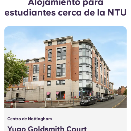
Alojamiento para
Portuguese
estudiantes cerca de la NTU
Centro de Nottingham
Yugo Goldsmith Court