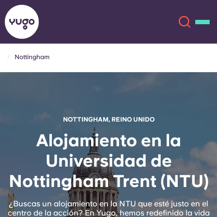
Nottingham
Acerca de
English (GB)
English (US)
Ubicaciones
NOTTINGHAM, REINO UNIDO
Chinese
Español
Más
Alojamiento en la
Universidad de
Català
Deutsch
Nottingham Trent (NTU)
Italian
French
Cuenta
Idioma
¿Buscas un alojamiento en la NTU que esté justo en el
Portuguese
centro de la acción? En Yugo, hemos redefinido
la vida