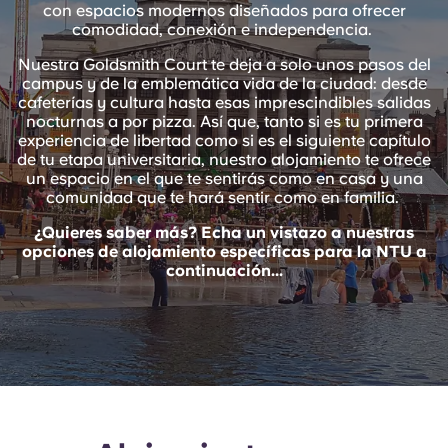
English (GB)
con espacios modernos diseñados para ofrecer
Elige un país
Reserva ahora
comodidad, conexión e independencia.
Elige una ciudad
Nuestra Goldsmith Court te deja a solo unos pasos del
English (US)
campus
y de la emblemática
vida de la ciudad: desde
Elige una residencia
cafeterías y cultura hasta esas imprescindibles salidas
nocturnas a por pizza. Así que, tanto si es tu primera
Chinese
experiencia de libertad como si es el siguiente capítulo
Iniciar sesión
de tu etapa universitaria, nuestro alojamiento te ofrece
Español
un espacio en el que te sentirás como en casa y una
comunidad que te hará sentir como en familia.
¿Quieres saber más? Echa un vistazo a nuestras
Català
opciones de alojamiento específicas para la NTU a
continuación...
Deutsch
Italian
French