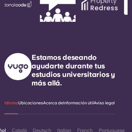
Estamos deseando
ayudarte durante tus
estudios universitarios y
más allá.
Idioma
Ubicaciones
Acerca de
Información útil
Aviso legal
ñol
Català
Deutsch
Italian
French
Portuguese