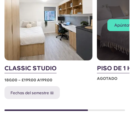
Apúntate a
CLASSIC STUDIO
PISO DE 1 
AGOTADO
180.00 – £199.00 A199.00
Fechas del semestre 📅