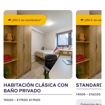
💸 ¡250 £ de reembolso!*
💸 ¡250 £ de reem
HABITACIÓN CLÁSICA CON
STANDARD 
BAÑO PRIVADO
149.00 – £162.00 A
150.00 – £179.00 A179.00
Estancias de ver