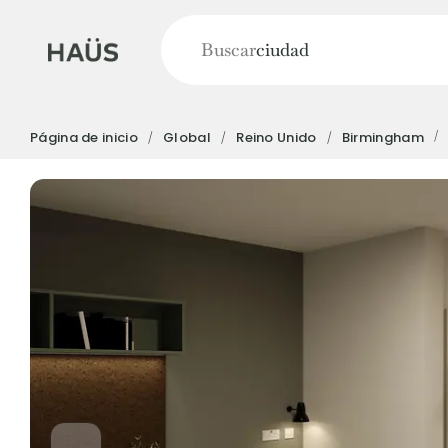
Buscar
ciudad
Página de inicio
Global
Reino Unido
Birmingham
English (GB)
English (US)
Acerca de
Ubicaciones
Más
Portuguese
Yugo VCARB: Impulsando una nu
alojamiento para estudiantes
La colaboración pionera Yugocon VCARB impuls
ambición y momentos inolvidables para los estu