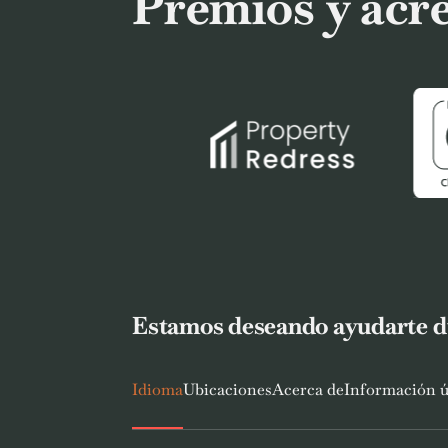
Premios y acr
Estamos deseando ayudarte dur
Idioma
Ubicaciones
Acerca de
Información ú