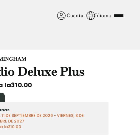
Cuenta
Idioma
Deutsch
Italian
French
Apply Now
RMINGHAM
dio Deluxe Plus
a la310.00
Colabora con Yugo
entes
Información para los
anas
padres
 11 DE SEPTIEMBRE DE 2026 - VIERNES, 3 DE
BRE DE 2027
a la310.00
Ponte en contacto con
nosotros