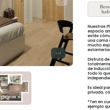
Rese
hab
Nuestras Pl
espacio am
estés cómo
una cama do
mucho espa
estanterías
1
/
2
Disfruta de
totalmente
de inducci
todo lo que
independie
Es ideal p
privada, c
*Ten en cue
ejemplo qu