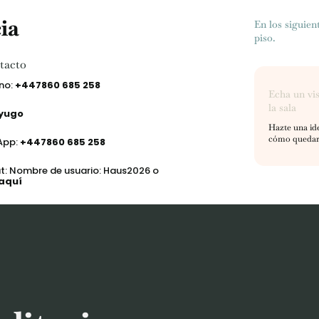
ia
En los siguient
piso.
tacto
no:
+44
7860 685 258
Echa un vis
la sala
yugo
Hazte una id
cómo quedará
App
:
+44
7860 685 258
: Nombre de usuario: Haus2026 o
aquí