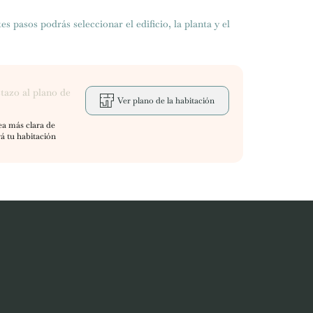
es pasos podrás seleccionar el edificio, la planta y el
tazo al plano de
Ver plano de la habitación
ea más clara de
 tu habitación