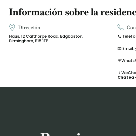
Información sobre la residenc
Dirección
Con
Haüs, 12 Calthorpe Road, Edgbaston,
📞
Teléfo
Birmingham, B15 1FP
📧 Email:
💬Whats
📱WeChat
Chatea 