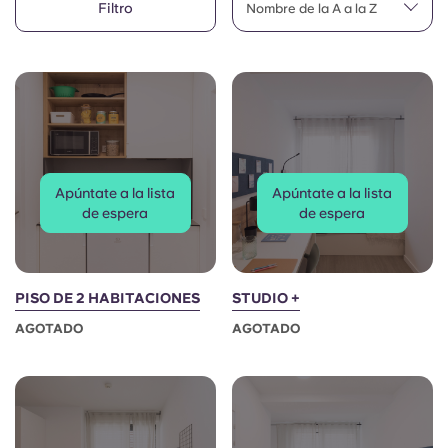
Filtro
English (GB)
Nombre de la A a la Z
Elige un país
Reserva ahora
Elige una ciudad
English (US)
Elige una residencia
Chinese
Iniciar sesión
Español
Apúntate a la lista
Apúntate a la lista
de espera
de espera
Català
Deutsch
PISO DE 2 HABITACIONES
STUDIO +
AGOTADO
AGOTADO
Italian
French