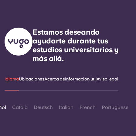
Estamos deseando
ayudarte durante tus
estudios universitarios y
más allá.
Idioma
Ubicaciones
Acerca de
Información útil
Aviso legal
ñol
Català
Deutsch
Italian
French
Portuguese