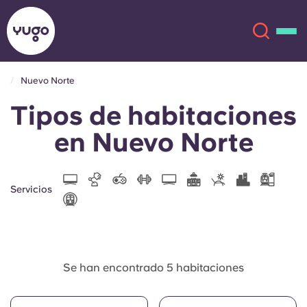
Nuevo Norte
Tipos de habitaciones
Acerca de
English (GB)
en Nuevo Norte
English (US)
Ubicaciones
Chinese
Español
Más
Servicios
Català
Deutsch
Italian
French
Se han encontrado 5 habitaciones
Cuenta
Idioma
Portuguese