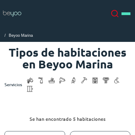
Beyoo Marina
Acerca de
English (GB)
Tipos de habitaciones
en Beyoo Marina
English (US)
Ubicaciones
Chinese
Español
Más
Servicios
Català
Deutsch
Italian
French
Se han encontrado 5 habitaciones
Cuenta
Idioma
Portuguese