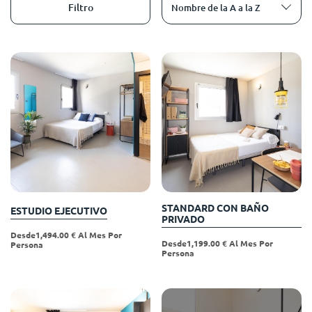
English (GB)
Elige un país
Filtro
Nombre de la A a la Z
Reserva ahora
Elige una ciudad
English (US)
Elige una residencia
Chinese
Iniciar sesión
Español
Català
Deutsch
STANDARD CON BAÑO
ESTUDIO EJECUTIVO
PRIVADO
Desde1,494.00 € Al Mes Por
Italian
Desde1,199.00 € Al Mes Por
Persona
Persona
French