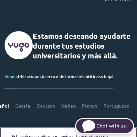
Estamos deseando ayudarte
durante tus estudios
universitarios y más allá.
Idioma
Ubicaciones
Acerca de
Información útil
Aviso legal
añol
Català
Deutsch
Italian
French
Portuguese
Chat with us.
Esta web usa cookies para mejorar tu experiencia de