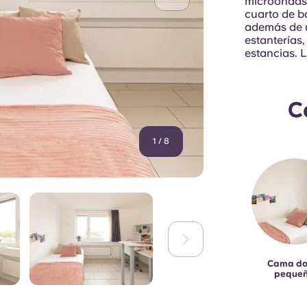
microondas,
cuarto de b
además de 
estanterías,
estancias. 
C
1
/
8
Cama do
peque