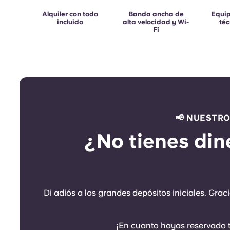
Alquiler con todo
Banda ancha de
Equip
incluido
alta velocidad y Wi-
téc
Fi
📢 NUESTR
¿No tienes din
Di adiós a los grandes depósitos iniciales. Gra
¡En cuanto hayas reservado tu