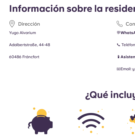
Información sobre la reside
Dirección
Con
Yugo Alvarium
💬
Whats
Adalbertstraße, 44-48
📞 Teléfo
60486 Fráncfort
📱Asiste
📧
Email:
y
¿Qué inclu