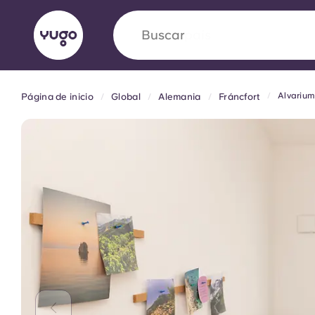
Buscar
universidad
Alvarium
Página de inicio
Global
Alemania
Fráncfort
English (GB)
English (US)
Acerca de
Ubicaciones
Más
Portuguese
Yugo VCARB: Impulsando un
en el alojamiento para estud
La colaboración pionera Yugocon VCARB impu
la ambición y momentos inolvidables para los