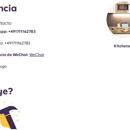
ncia
tacto
App:
+491711162783
no
:
+491711162783
Kitchene
ncia de WeChat
:
WeChat
ugo
ye?