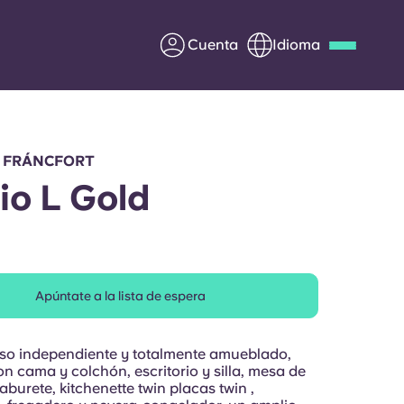
Cuenta
Idioma
Deutsch
Italian
French
Apply Now
, FRÁNCFORT
io L Gold
Colabora con Yugo
Apúntate a la lista de espera
entes
Información para los
padres
iso independiente y totalmente amueblado,
Ponte en contacto con
n cama y colchón, escritorio y silla, mesa de
burete, kitchenette twin placas twin ,
nosotros