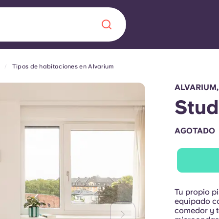
Tipos de habitaciones en Alvarium
Chinese
Español
Català
ALVARIUM
Stud
AGOTADO
Quiénes somos
a nueva era
iantes
Preguntas frecu
lsa la innovación,
Tu propio p
 estudiantes.
Blog
equipado co
comedor y ta