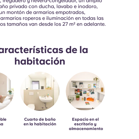
 fregadero y nevera-congelador, un amplio
año privado con ducha, lavabo e inodoro,
un montón de armarios empotrados,
 armarios roperos e iluminación en todas las
Los tamaños van desde los 27 m² en adelante.
aracterísticas de la
habitación
ble
Cuarto de baño
Espacio en el
ña
en la habitación
escritorio y
almacenamiento