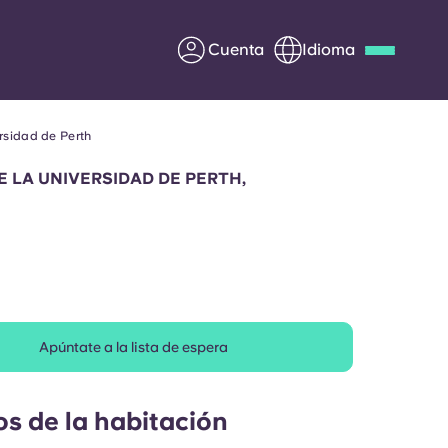
Cuenta
Idioma
rsidad de Perth
Deutsch
Italian
French
Apply Now
 LA UNIVERSIDAD DE PERTH,
Colabora con Yugo
entes
Información para los
Apúntate a la lista de espera
padres
Ponte en contacto con
os de la habitación
nosotros