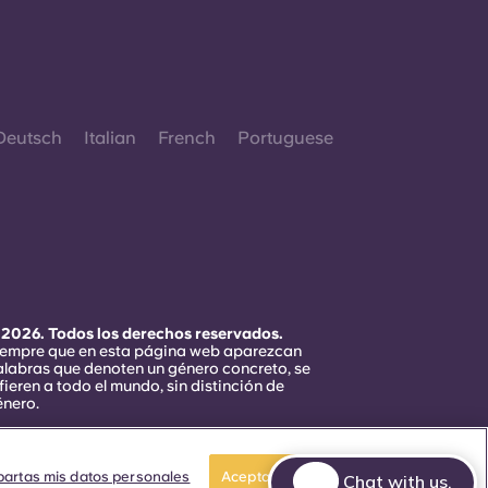
Deutsch
Italian
French
Portuguese
 2026. Todos los derechos reservados.
iempre que en esta página web aparezcan
alabras que denoten un género concreto, se
fieren a todo el mundo, sin distinción de
énero.
artas mis datos personales
Aceptar cookies
Chat with us.