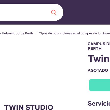
 Universidad de Perth
Tipos de habitaciones en el campus de la Unive
Chinese
Español
Català
CAMPUS DE
PERTH
Twin
AGOTADO
Quiénes somos
a nueva era
iantes
Preguntas frecu
lsa la innovación,
 estudiantes.
Blog
Servici