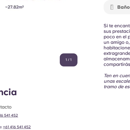
Baño
Si te encan
sus prestac
poco en el p
un amigo o,
habitacione
extragrande,
almacenami
1
/
1
compartirás
Ten en cuen
unas escale
tramo de es
ncia
tacto
16 541 452
p:
+61 416 541 452