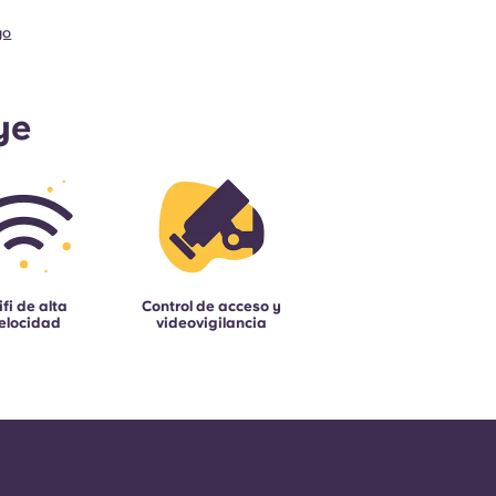
go
ye
fi de alta
Control de acceso y
elocidad
videovigilancia