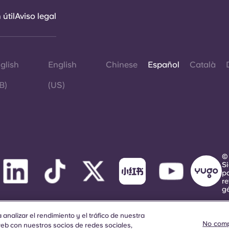
útil
Aviso legal
glish
English
Chinese
Español
Català
B)
(US)
©
S
p
re
g
analizar el rendimiento y el tráfico de nuestra
No comp
b con nuestros socios de redes sociales,