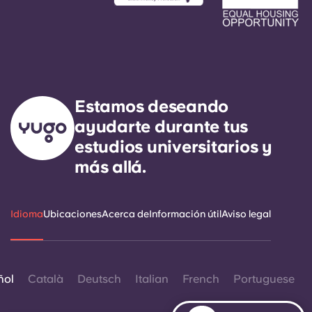
Estamos deseando
ayudarte durante tus
estudios universitarios y
más allá.
Idioma
Ubicaciones
Acerca de
Información útil
Aviso legal
ñol
Català
Deutsch
Italian
French
Portuguese