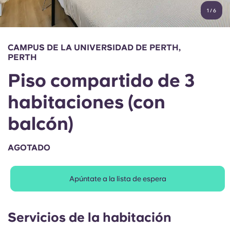
English (GB)
Elige un país
1
/
6
Reserva ahora
Elige una ciudad
English (US)
CAMPUS DE LA UNIVERSIDAD DE PERTH,
Elige una residencia
PERTH
Chinese
Piso compartido de 3
Iniciar sesión
Español
habitaciones (con
balcón)
Català
AGOTADO
Deutsch
Italian
Apúntate a la lista de espera
French
Servicios de la habitación