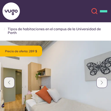
Tipos de habitaciones en el campus de la Universidad de
Perth
Acerca de
English (GB)
Precio de oferta: 289 $
English (US)
Ubicaciones
Chinese
Español
Más
Català
Deutsch
Italian
French
Cuenta
Idioma
Portuguese