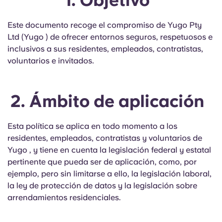
1. Objetivo
English (GB)
Elige un país
Reserva ahora
Este documento recoge el compromiso de Yugo Pty
Elige una ciudad
English (US)
Ltd (Yugo ) de ofrecer entornos seguros, respetuosos e
Elige una residencia
inclusivos a sus residentes, empleados, contratistas,
Chinese
voluntarios e invitados.
Iniciar sesión
Español
2. Ámbito de aplicación
Català
Esta política se aplica en todo momento a los
residentes, empleados, contratistas y voluntarios de
Deutsch
Yugo , y tiene en cuenta la legislación federal y estatal
pertinente que pueda ser de aplicación, como, por
Italian
ejemplo, pero sin limitarse a ello, la legislación laboral,
la ley de protección de datos y la legislación sobre
arrendamientos residenciales.
French