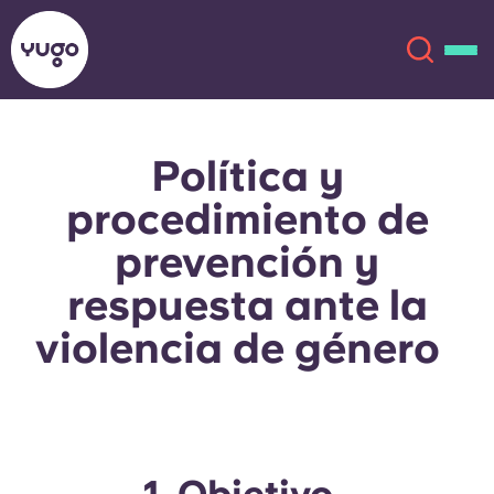
Política y
Acerca de
English (GB)
procedimiento de
English (US)
Ubicaciones
prevención y
respuesta ante la
Chinese
Español
Más
violencia de género
Català
Deutsch
Italian
French
Cuenta
Idioma
Portuguese