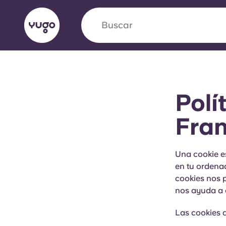
Buscar
universidad
English (GB)
English (US)
Acerca de
Ubicaciones
Más
Polí
Portuguese
Fran
Yugo VCARB: Impulsando un
Una cookie e
en tu ordenad
en el alojamiento para estud
cookies nos p
nos ayuda a 
La colaboración pionera Yugocon VCARB impu
la ambición y momentos inolvidables para los
Las cookies 