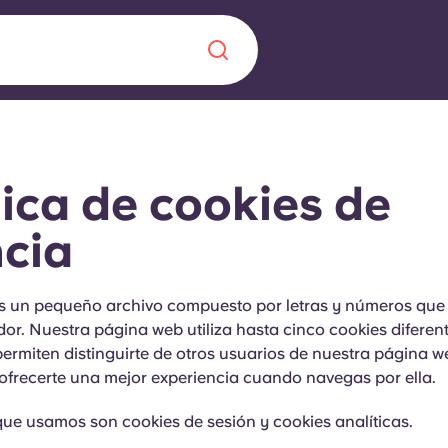
Chinese
Español
Català
tica de cookies de
cia
Quiénes somos
a nueva era
s un pequeño archivo compuesto por letras y números qu
or. Nuestra página web utiliza hasta cinco cookies diferent
iantes
Preguntas frecu
ermiten distinguirte de otros usuarios de nuestra página w
ofrecerte una mejor experiencia cuando navegas por ella.
lsa la innovación,
 estudiantes.
Blog
que usamos son cookies de sesión y cookies analíticas.