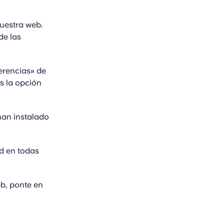
uestra web.
de las
erencias» de
s la opción
han instalado
ad en todas
eb, ponte en