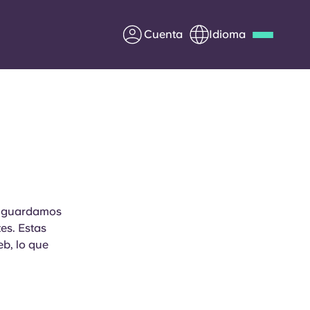
Cuenta
Idioma
Deutsch
Italian
French
Apply Now
Colabora con Yugo
e guardamos
es. Estas
entes
Información para los
eb, lo que
padres
Ponte en contacto con
nosotros