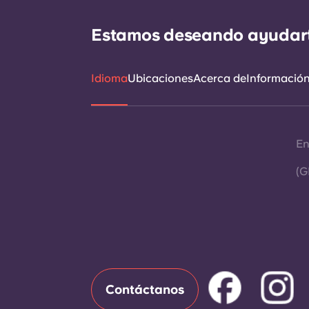
Estamos deseando ayudarte 
Idioma
Ubicaciones
Acerca de
Información 
En
(G
Contáctanos