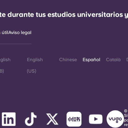
durante tus estudios universitarios y
útil
Aviso legal
glish
English
Chinese
Español
Català
B)
(US)
©
S
p
re