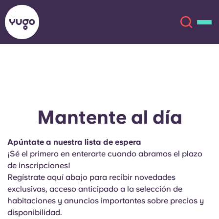
Acerca de
English (GB)
English (US)
Ubicaciones
Mantente al día
Chinese
Español
Más
Apúntate a nuestra lista de espera
¡Sé el primero en enterarte cuando abramos el plazo
Català
Deutsch
de inscripciones!
Regístrate aquí abajo para recibir novedades
Italian
French
exclusivas, acceso anticipado a la selección de
habitaciones y anuncios importantes sobre precios y
Cuenta
Idioma
Portuguese
disponibilidad.