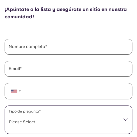
English (GB)
Elige un país
Reserva ahora
¡Apúntate a la lista y asegúrate un sitio en nuestra
Elige una ciudad
comunidad!
English (US)
Elige una residencia
Chinese
Iniciar sesión
Nombre completo
Español
Email
Català
Deutsch
Italian
Tipo de pregunta*
Please Select
French