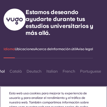
Estamos deseando
ayudarte durante tus
estudios universitarios y
más allá.
Idioma
Ubicaciones
Acerca de
Información útil
Aviso legal
ñol
Català
Deutsch
Italian
French
Portuguese
Esta web usa cookies para mejorar tu experiencia de
usuario y para analizar el rendimiento y el tráfico de
nuestra web. También compartimos información sobre
Contáctanos
cómo usas nuestra web con nuestros socios de redes