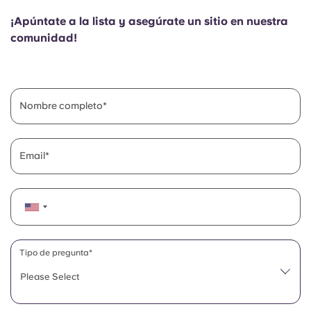
English (GB)
Elige un país
Reserva ahora
¡Apúntate a la lista y asegúrate un sitio en nuestra
Elige una ciudad
comunidad!
English (US)
Elige una residencia
Chinese
Iniciar sesión
Nombre completo
Español
Email
Català
Deutsch
Italian
Tipo de pregunta*
Please Select
French