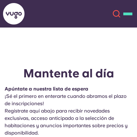
Acerca de
English (GB)
English (US)
Ubicaciones
Mantente al día
Chinese
Español
Más
Apúntate a nuestra lista de espera
¡Sé el primero en enterarte cuando abramos el plazo
Català
Deutsch
de inscripciones!
Regístrate aquí abajo para recibir novedades
Italian
French
exclusivas, acceso anticipado a la selección de
habitaciones y anuncios importantes sobre precios y
Cuenta
Idioma
Portuguese
disponibilidad.