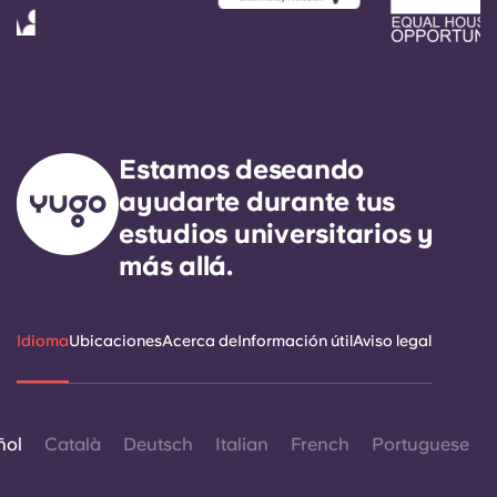
Estamos deseando
ayudarte durante tus
estudios universitarios y
más allá.
Idioma
Ubicaciones
Acerca de
Información útil
Aviso legal
ñol
Català
Deutsch
Italian
French
Portuguese