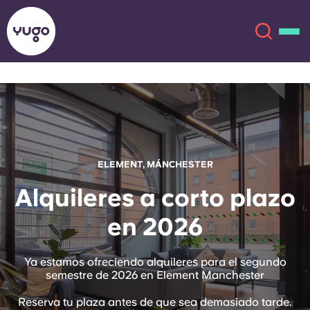
Acerca de
English (GB)
English (US)
Ubicaciones
ELEMENT, MÁNCHESTER
Chinese
Español
Más
Alquileres a corto plazo
en 2026
Català
Deutsch
Italian
French
Ya estamos ofreciendo alquileres para el segundo
semestre de 2026 en Element Manchester
Cuenta
Idioma
Portuguese
Reserva tu plaza antes de que sea demasiado tarde.