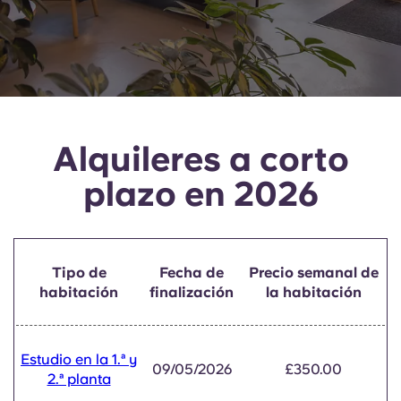
English (GB)
Elige un país
Reserva ahora
Elige una ciudad
English (US)
Elige una residencia
Chinese
Iniciar sesión
Alquileres a corto
Español
plazo en 2026
Català
Deutsch
Tipo de
Fecha de
Precio semanal de
habitación
finalización
la habitación
Italian
Estudio en la 1.ª y
French
09/05/2026
£350.00
2.ª planta