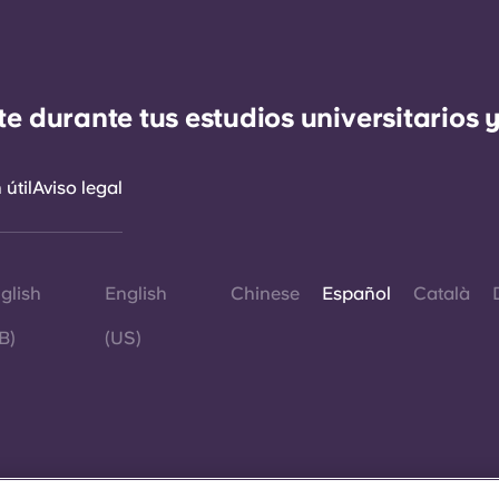
durante tus estudios universitarios y
útil
Aviso legal
glish
English
Chinese
Español
Català
B)
(US)
©