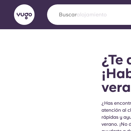
Buscar
ciudad
English (GB)
English (US)
Acerca de
Ubicaciones
Más
¿Te 
Portuguese
¡Hab
vera
Yugo VCARB: Impulsando un
en el alojamiento para estud
¿Has encontr
atención al c
La colaboración pionera Yugocon VCARB impu
rápidas y ayu
la ambición y momentos inolvidables para los
verano. ¡No 