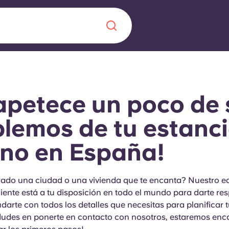
Chinese
Español
Català
apetece un poco de 
lemos de tu estanc
no en España!
Quiénes somos
a nueva era
iantes
Preguntas frecu
ado una ciudad o una vivienda que te encanta? Nuestro e
liente está a tu disposición en todo el mundo para darte re
lsa la innovación,
darte con todos los detalles que necesitas para planificar 
 estudiantes.
Blog
dudes en ponerte en contacto con nosotros, estaremos en