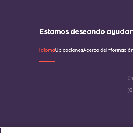
Estamos deseando ayudarte 
Idioma
Ubicaciones
Acerca de
Información 
En
(G