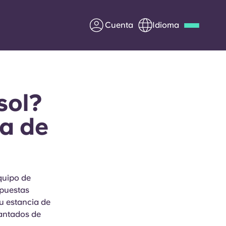
Cuenta
Idioma
Deutsch
Italian
French
Apply Now
sol?
ia de
Colabora con Yugo
entes
Información para los
quipo de
padres
spuestas
tu estancia de
Ponte en contacto con
cantados de
nosotros