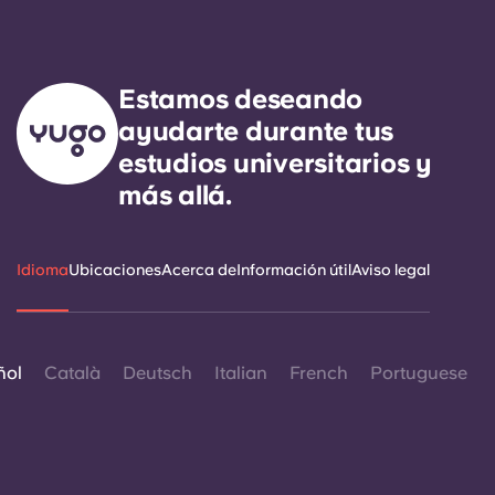
Estamos deseando
ayudarte durante tus
estudios universitarios y
más allá.
Idioma
Ubicaciones
Acerca de
Información útil
Aviso legal
ñol
Català
Deutsch
Italian
French
Portuguese