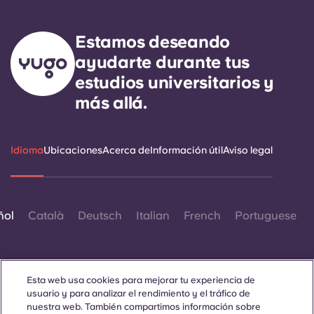
Estamos deseando
ayudarte durante tus
estudios universitarios y
más allá.
Idioma
Ubicaciones
Acerca de
Información útil
Aviso legal
ñol
Català
Deutsch
Italian
French
Portuguese
Esta web usa cookies para mejorar tu experiencia de
usuario y para analizar el rendimiento y el tráfico de
nuestra web. También compartimos información sobre