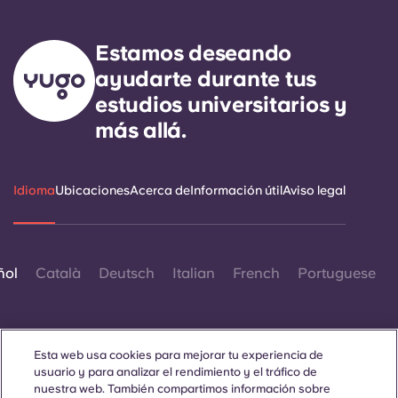
Estamos deseando
ayudarte durante tus
estudios universitarios y
más allá.
Idioma
Ubicaciones
Acerca de
Información útil
Aviso legal
ñol
Català
Deutsch
Italian
French
Portuguese
Esta web usa cookies para mejorar tu experiencia de
usuario y para analizar el rendimiento y el tráfico de
nuestra web. También compartimos información sobre