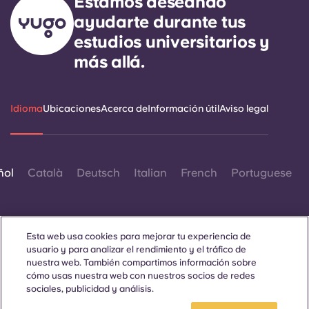
Estamos deseando
ayudarte durante tus
estudios universitarios y
más allá.
Idioma
Ubicaciones
Acerca de
Información útil
Aviso legal
ñol
Català
Deutsch
Italian
French
Portuguese
Esta web usa cookies para mejorar tu experiencia de
usuario y para analizar el rendimiento y el tráfico de
nuestra web. También compartimos información sobre
Contáctanos
cómo usas nuestra web con nuestros socios de redes
sociales, publicidad y análisis.