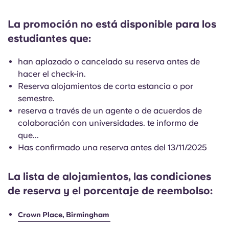
English (GB)
Elige un país
Reserva ahora
La promoción no está disponible para los
Elige una ciudad
English (US)
estudiantes que:
Elige una residencia
han aplazado o cancelado su reserva antes de
Chinese
hacer el check-in.
Iniciar sesión
Reserva alojamientos de corta estancia o por
Español
semestre.
reserva a través de un agente o de acuerdos de
Català
colaboración con universidades. te informo de
que...
Has confirmado una reserva antes del 13/11/2025
Deutsch
La lista de alojamientos, las condiciones
Italian
de reserva y el porcentaje de reembolso:
French
Crown Place, Birmingham