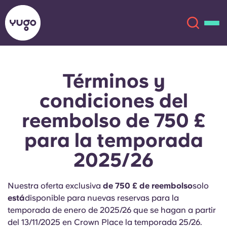
Términos y
Acerca de
English (GB)
condiciones del
English (US)
Ubicaciones
reembolso de 750 £
para la temporada
Chinese
Español
Más
2025/26
Català
Deutsch
Nuestra oferta exclusiva
de 750 £ de reembolso
solo
Italian
French
está
disponible para nuevas reservas para la
Cuenta
Idioma
temporada de enero de 2025/26 que se hagan a partir
Portuguese
del 13/11/2025 en Crown Place la temporada 25/26.